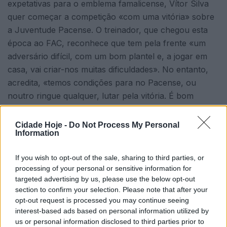
expetativas para o emblema famalicense, Vítor Silva
quer começar a competição «com uma vitória» sobre
a Juventude Pacense. O treinador, que chegou esta
época ao FAC, reconhece que tem pela frente «um
adversário difícil, com um bom plantel e, a jogar em
casa, vai criar-nos muitas dificuldades». No entanto,
acredita, «temos condições para no Pacense, ou
noutro ringue qualquer, lutar pela vitória. É bom
arrancar com uma dinâmica de vitória e assim
começarmos a definir os nossos objetivos» que
Cidade Hoje -
Do Not Process My Personal
Information
passam pela subida de divisão.
If you wish to opt-out of the sale, sharing to third parties, or
processing of your personal or sensitive information for
targeted advertising by us, please use the below opt-out
section to confirm your selection. Please note that after your
opt-out request is processed you may continue seeing
interest-based ads based on personal information utilized by
us or personal information disclosed to third parties prior to
“Sabemos das dificuldades que nos