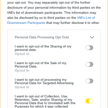
your opt-out. You may separately opt-out of the further
esperam neste campeonato, mas temos
disclosure of your personal information by third parties on the
atletas de grande espírito de trabalho.
IAB’s list of downstream participants. This information may
Com um pouco de sorte, se não houver
also be disclosed by us to third parties on the
IAB’s List of
fatores a prejudicar-nos, acredito que
Downstream Participants
that may further disclose it to other
vamos lutar pela subida de divisão”
third parties.
«O nosso objetivo é lutar pelos primeiros lugares e
Personal Data Processing Opt Outs
tentar, com todas as forças, a subida de divisão já esta
I want to opt-out of the Sharing of my
época. Sabemos que temos um plantel que nos dá
personal data.
Opted In
garantias de trabalho e qualidade, por isso vamos lutar
e fazer com que os sócios e adeptos do clube tenham
I want to opt-out of the Sale of my
Personal Data.
orgulho na equipa», promete Vítor Silva.
Opted In
As dificuldades «serão muitas. Há equipas que se
I want to opt-out of processing my
Personal Data for Targeted Advertising.
reforçaram bem e o campeonato será muito
Opted In
competitivo, mas estamos focados no trabalho e nos
I want to opt-out of Collection, Use,
nossos objetivos».
Retention, Sale, and/or Sharing of my
Personal Data that Is Unrelated with the
Purposes for which it was collected.
Tags:
2ª divisão
FAC
hóquei em patins
vítor silva