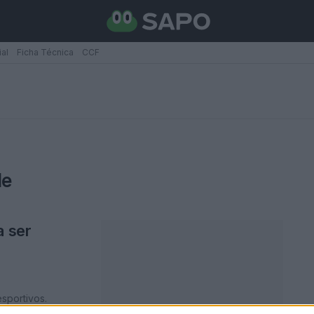
ial
Ficha Técnica
CCF
de
a ser
sportivos.