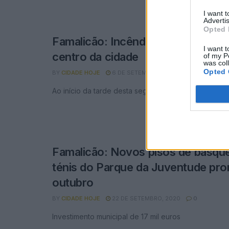
I want 
Advertis
Opted 
Famalicão: Incêndio em apartame
I want t
centro da cidade
of my P
was col
Opted 
BY
CIDADE HOJE
6 DE SETEMBRO, 2021
0
Ao início da tarde desta segunda-feira
Famalicão: Novos pisos de basque
ténis do Parque da Juventude pr
outubro
BY
CIDADE HOJE
22 DE SETEMBRO, 2020
0
Investimento municipal de 17 mil euros