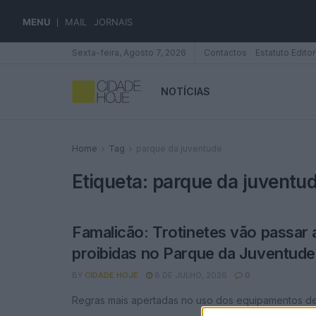
MENU
MAIL
JORNAIS
Sexta-feira, Agosto 7, 2026
Contactos
Estatuto Editor
NOTÍCIAS
Home
Tag
parque da juventude
Etiqueta:
parque da juventu
Famalicão: Trotinetes vão passar 
proibidas no Parque da Juventude
BY
CIDADE HOJE
8 DE JULHO, 2026
0
Regras mais apertadas no uso dos equipamentos de