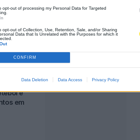
to opt-out of processing my Personal Data for Targeted
ing.
In
nto no
o opt-out of Collection, Use, Retention, Sale, and/or Sharing
ersonal Data that Is Unrelated with the Purposes for which it
lected.
Out
CONFIRM
Data Deletion
Data Access
Privacy Policy
tebol e
ontos em