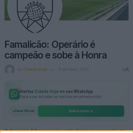
Famalicão: Operário é
campeão e sobe à Honra
A
by
Cidade Hoje
11 de Maio, 2025
A
Alertas
Cidade Hoje
no seu WhatsApp
Fique a par de todas as notícias em primeira mão!
Subscrever
Canal Oficial
O Operário FC sagrou-se, este domingo, campeão da