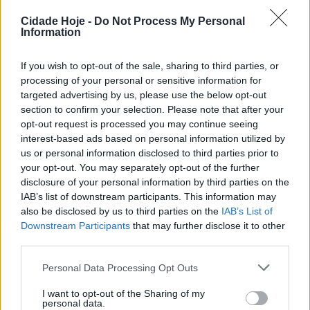
série A da primeira divisão da AF Braga e, na próxima
Cidade Hoje -
Do Not Process My Personal
época, vai jogar na divisão de honra.
Information
If you wish to opt-out of the sale, sharing to third parties, or
processing of your personal or sensitive information for
targeted advertising by us, please use the below opt-out
section to confirm your selection. Please note that after your
opt-out request is processed you may continue seeing
interest-based ads based on personal information utilized by
Tudo se decidia na última jornada entre a equipa de
us or personal information disclosed to third parties prior to
your opt-out. You may separately opt-out of the further
Mões e do GD Fradelos. Com um ponto de vantagem,
disclosure of your personal information by third parties on the
o Operário venceu, 2-1, a AD Gondifelos, pelo que de
IAB’s list of downstream participants. This information may
nada valeu a goleada do Fradelos, 3-6, em Mouquim.
also be disclosed by us to third parties on the
IAB’s List of
Downstream Participants
that may further disclose it to other
O pódio desta divisão fica fechado com o Carreira,
third parties.
com 47 pontos, menos dois que o segundo e a três do
Personal Data Processing Opt Outs
campeão.
I want to opt-out of the Sharing of my
Tags:
af braga
famalicão
fradelos
futebol
personal data.