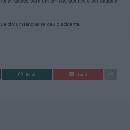
foi arrastado para um terreno que fica a par daquela
ue circunstâncias se deu o acidente.
Send
Send
F