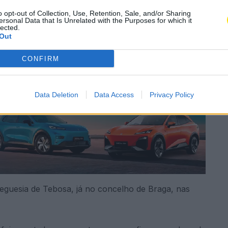
o opt-out of Collection, Use, Retention, Sale, and/or Sharing
Subscrever
Canal Oficial
ersonal Data that Is Unrelated with the Purposes for which it
lected.
Out
aturas obrigou ao corte do trânsito na N14.
CONFIRM
Data Deletion
Data Access
Privacy Policy
eguesia de Tebosa, já no concelho de Braga, nas