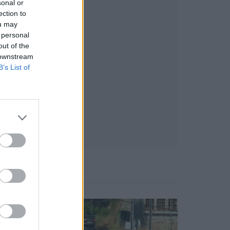
sonal or
ection to
ou may
 personal
out of the
 downstream
B’s List of
Notícias Populares