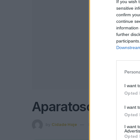
If you wish 
sensitive in
confirm you
continue se
information 
further disc
participants
Downstream 
Persona
I want t
Opted 
Aparatoso aciden
I want t
Opted 
by
Cidade Hoje
8 de Fevereiro, 2020
in
P
I want 
Advertis
Opted 