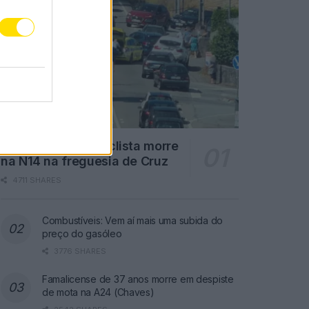
Famalicão: Motociclista morre
na N14 na freguesia de Cruz
4711 SHARES
Combustíveis: Vem aí mais uma subida do
preço do gasóleo
3776 SHARES
Famalicense de 37 anos morre em despiste
de mota na A24 (Chaves)