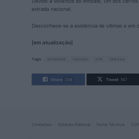
Devido à violência do embate, um dos carros 
estrada nacional.
Desconhece-se a existência de vítimas e em q
[em atualização]
Tags:
acidente
colisão
n14
tebosa
Share
234
Tweet
147
Contactos
Estatuto Editorial
Ficha Técnica
CC