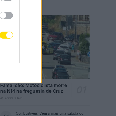
Notícias Populares
Famalicão: Motociclista morre
na N14 na freguesia de Cruz
4699 SHARES
Combustíveis: Vem aí mais uma subida do