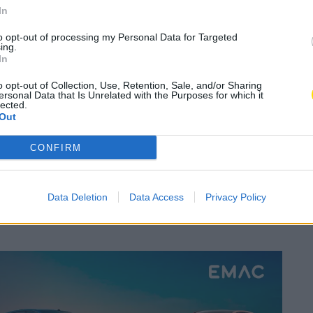
proteja-se
In
to opt-out of processing my Personal Data for Targeted
A
ing.
elho
,
País
A
In
o opt-out of Collection, Use, Retention, Sale, and/or Sharing
ersonal Data that Is Unrelated with the Purposes for which it
Subscrever
lected.
Canal Oficial
Out
CONFIRM
hegar aos 40 graus, a Direção-Geral da Saúde (DGS)
ecauções como beber pelo menos 1,5 litros de água,
manecer em ambientes frescos e climatizados, em
Data Deletion
Data Access
Privacy Policy
elas e estores fechados durante as horas de maior