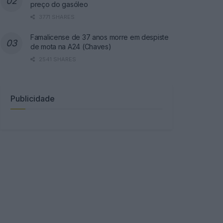
preço do gasóleo
3771 SHARES
Famalicense de 37 anos morre em despiste
de mota na A24 (Chaves)
2541 SHARES
Publicidade