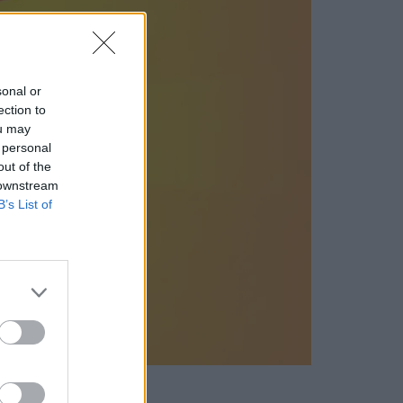
sonal or
ection to
ou may
 personal
out of the
 downstream
B’s List of