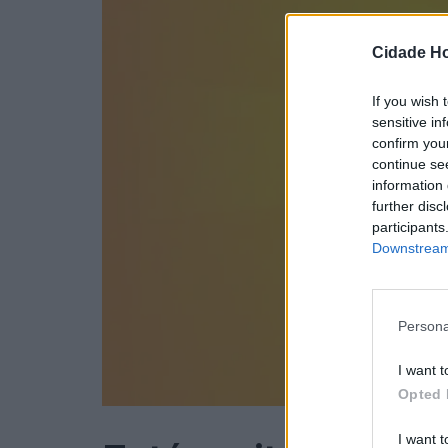
Cidade Ho
If you wish 
sensitive in
confirm you
continue se
information 
further disc
participants
Downstream 
Persona
I want t
Opted 
I want t