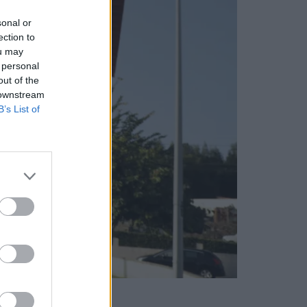
sonal or
ection to
ou may
 personal
out of the
 downstream
B’s List of