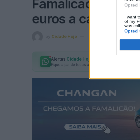
Famalicão: Mogeg
Opted 
euros a cada alun
I want t
of my P
was col
Opted 
by
Cidade Hoje
27 de Setembro, 2023
in
Alertas
Cidade Hoje
no seu WhatsApp
Fique a par de todas as notícias em primeira mão!