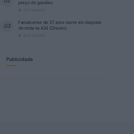
preço do gasóleo
3771 SHARES
Famalicense de 37 anos morre em despiste
de mota na A24 (Chaves)
2541 SHARES
Publicidade