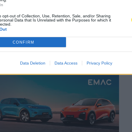
e dá vouchers de 15
In
o
o opt-out of Collection, Use, Retention, Sale, and/or Sharing
ersonal Data that Is Unrelated with the Purposes for which it
lected.
Out
A
Concelho
,
Educação
A
CONFIRM
Subscrever
Canal Oficial
Data Deletion
Data Access
Privacy Policy