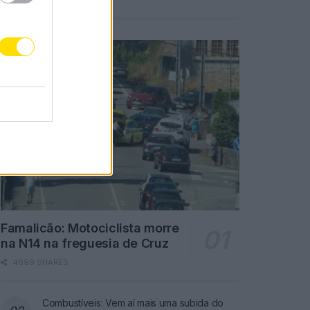
Notícias Populares
Famalicão: Motociclista morre
na N14 na freguesia de Cruz
4699 SHARES
Combustíveis: Vem aí mais uma subida do