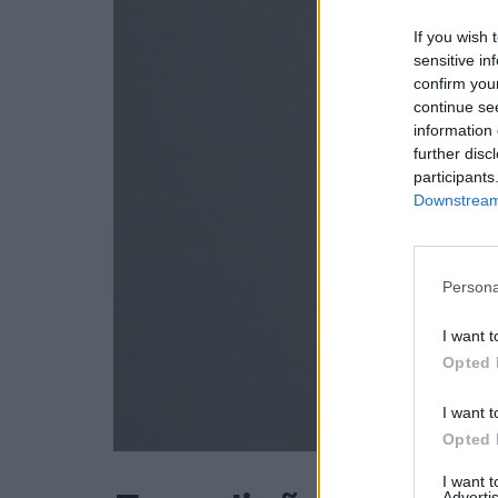
If you wish 
sensitive in
confirm you
continue se
information 
further disc
participants
Downstream 
Persona
I want t
Opted 
I want t
Opted 
I want 
Advertis