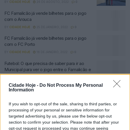
BY
CIDADE HOJE
26 DE AGOSTO, 2022
0
FC Famalicão já vende bilhetes para o jogo
com o Arouca
BY
CIDADE HOJE
25 DE JANEIRO, 2022
0
FC Famalicão já vende bilhetes para o jogo
com o FC Porto
BY
CIDADE HOJE
18 DE JANEIRO, 2022
0
Futebol: O que precisa de saber para ir ao
Municipal para ver o jogo entre o Famalicão e
B SAD
BY
CIDADE HOJE
27 DE DEZEMBRO, 2021
0
Cidade Hoje -
Do Not Process My Personal
Information
Portugal já emitiu 4,6 milhões de certificados
Covid-19
If you wish to opt-out of the sale, sharing to third parties, or
BY
CIDADE HOJE
5 DE AGOSTO, 2021
0
processing of your personal or sensitive information for
targeted advertising by us, please use the below opt-out
Covid-19: Primeiros vacinados estão a ser
section to confirm your selection. Please note that after your
informados da expiração dos seus
opt-out request is processed you may continue seeing