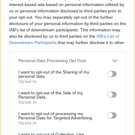
certificados digitais
interest-based ads based on personal information utilized by
BY
CIDADE HOJE
2 DE AGOSTO, 2021
0
us or personal information disclosed to third parties prior to
your opt-out. You may separately opt-out of the further
Famalicão: Óculos da Injex já têm certificado
disclosure of your personal information by third parties on the
europeu
IAB’s list of downstream participants. This information may
BY
CIDADE HOJE
29 DE MARÇO, 2021
0
also be disclosed by us to third parties on the
IAB’s List of
Downstream Participants
that may further disclose it to other
Famalicão já faz parte da Confederação
third parties.
Europeia das Famílias Numerosas
Personal Data Processing Opt Outs
BY
CIDADE HOJE
25 DE MARÇO, 2021
0
I want to opt-out of the Sharing of my
personal data.
Notícias Populares
Opted In
I want to opt-out of the Sale of my
Personal Data.
Opted In
I want to opt-out of processing my
Personal Data for Targeted Advertising.
Opted In
I want to opt-out of Collection, Use,