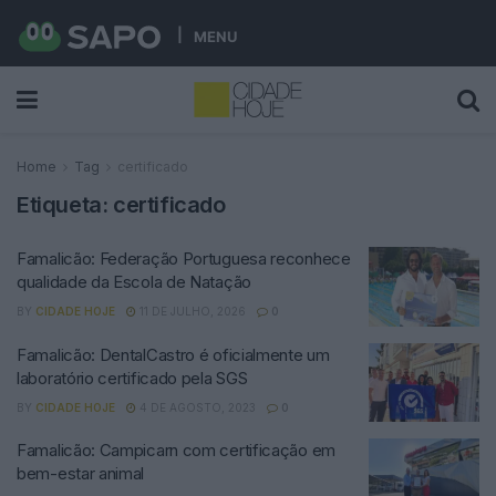
MENU
Home
Tag
certificado
Etiqueta:
certificado
Famalicão: Federação Portuguesa reconhece
qualidade da Escola de Natação
BY
CIDADE HOJE
11 DE JULHO, 2026
0
Famalicão: DentalCastro é oficialmente um
laboratório certificado pela SGS
BY
CIDADE HOJE
4 DE AGOSTO, 2023
0
Famalicão: Campicarn com certificação em
bem-estar animal