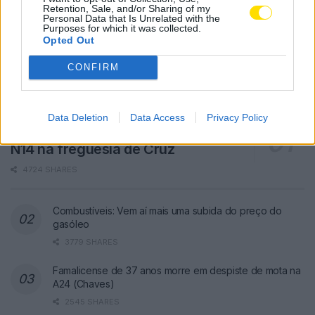
Retention, Sale, and/or Sharing of my
Personal Data that Is Unrelated with the
Purposes for which it was collected.
Opted Out
CONFIRM
Data Deletion
Data Access
Privacy Policy
Famalicão: Motociclista morre na
N14 na freguesia de Cruz
4724 SHARES
Combustíveis: Vem aí mais uma subida do preço do
gasóleo
3779 SHARES
Famalicense de 37 anos morre em despiste de mota na
A24 (Chaves)
2545 SHARES