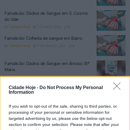
Famalicão: Dádiva de Sangue em S. Cosme
do Vale
BY
CIDADE HOJE
5 DE MAIO, 2025
0
Famalicão: Colheita de sangue em Bairro
BY
CIDADE HOJE
17 DE MARÇO, 2025
0
Famalicão: Dádiva de Sangue em Arnoso Stª
Maria
BY
CIDADE HOJE
7 DE MARÇO, 2025
0
Cidade Hoje -
Do Not Process My Personal
Famalicão: Colheita de sangue em Ribeirão
Information
BY
CIDADE HOJE
10 DE FEVEREIRO, 2025
0
If you wish to opt-out of the sale, sharing to third parties, or
processing of your personal or sensitive information for
Associação de Dadores de Sangue realiza
targeted advertising by us, please use the below opt-out
colheita em São Tomé de Negrelos
section to confirm your selection. Please note that after your
BY
CIDADE HOJE
27 DE JANEIRO, 2025
0