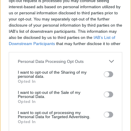
opt-out request is processed you may continue seeing
interest-based ads based on personal information utilized by
Colheitas de sangue em Riba de Ave e
us or personal information disclosed to third parties prior to
Viatodos
your opt-out. You may separately opt-out of the further
BY
CIDADE HOJE
6 DE JANEIRO, 2025
0
disclosure of your personal information by third parties on the
IAB’s list of downstream participants. This information may
Famalicão: Primeira colheita de sangue de
also be disclosed by us to third parties on the
IAB’s List of
2025 é em S. Cosme
Downstream Participants
that may further disclose it to other
BY
CIDADE HOJE
31 DE DEZEMBRO, 2024
0
third parties.
Personal Data Processing Opt Outs
1
2
3
4
…
12
I want to opt-out of the Sharing of my
personal data.
Opted In
Notícias Populares
I want to opt-out of the Sale of my
Personal Data.
Opted In
I want to opt-out of processing my
Personal Data for Targeted Advertising.
Opted In