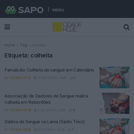
MENU
Home
Tag
colheita
Etiqueta:
colheita
Famalicão: Colheita de sangue em Calendário
BY
CIDADE HOJE
14 DE JULHO, 2025
0
Associação de Dadores de Sangue realiza
colheita em Rebordões
BY
CIDADE HOJE
2 DE JUNHO, 2025
0
Dádiva de Sangue na Lama (Santo Tirso)
BY
CIDADE HOJE
19 DE MAIO, 2025
0