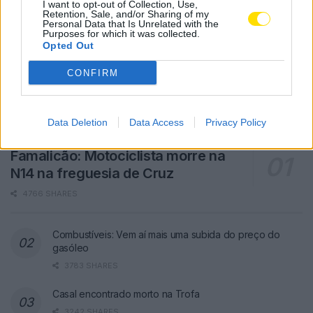
I want to opt-out of Collection, Use,
Retention, Sale, and/or Sharing of my
Personal Data that Is Unrelated with the
Purposes for which it was collected.
Opted Out
CONFIRM
Data Deletion
Data Access
Privacy Policy
Famalicão: Motociclista morre na
N14 na freguesia de Cruz
4766 SHARES
Combustíveis: Vem aí mais uma subida do preço do
gasóleo
3783 SHARES
Casal encontrado morto na Trofa
3242 SHARES