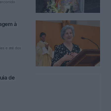
ercorrido
nagem à
les e até dos
uia de