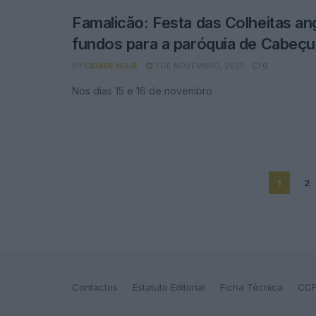
Famalicão: Festa das Colheitas an
fundos para a paróquia de Cabeç
BY
CIDADE HOJE
7 DE NOVEMBRO, 2025
0
Nos dias 15 e 16 de novembro
1
2
Contactos
Estatuto Editorial
Ficha Técnica
CC