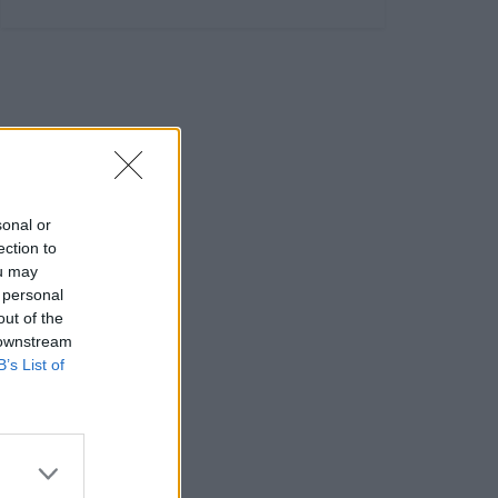
sonal or
ection to
ou may
 personal
out of the
 downstream
B’s List of