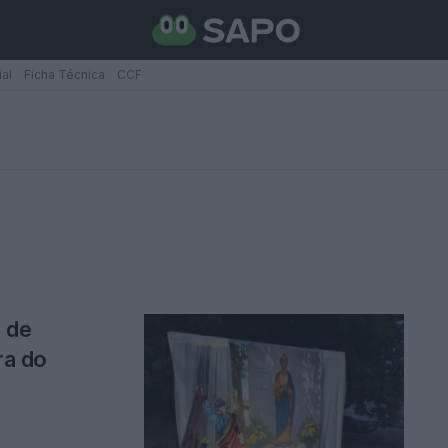
ial
Ficha Técnica
CCF
 de
ra do