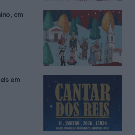
nino, em
Reis em