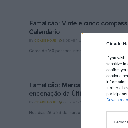
Famalicão: Vinte e cinco compas
Calendário
BY
CIDADE HOJE
6 DE ABRIL, 2026
0
Cidade Ho
Cerca de 150 pessoas integraram os vários compas
If you wish 
sensitive in
confirm you
continue se
information 
Famalicão: Mercado Nazareno e 
further disc
encenação da Última Ceia em Nov
participants
Downstream 
BY
CIDADE HOJE
22 DE MARÇO, 2026
0
Nos dias 28 e 29 de março, no adro da igreja.
Persona