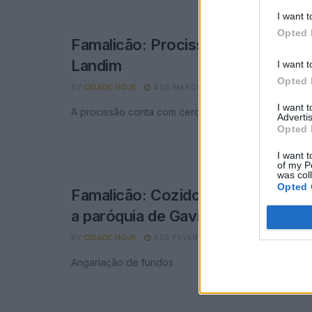
I want t
Opted 
Famalicão: Procissão dos Santos
Landim
I want t
Opted 
BY
CIDADE HOJE
4 DE MARÇO, 2026
0
I want 
A procissão conta com cerca de 150 figurados.
Advertis
Opted 
I want t
of my P
was col
Opted 
Famalicão: Cozido à Portuguesa p
a paróquia de Gavião
BY
CIDADE HOJE
4 DE FEVEREIRO, 2026
0
Angariação de fundos