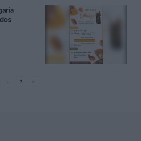
garia
udos
…
7
F