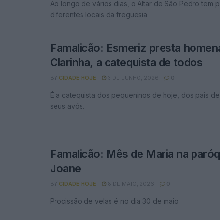
Ao longo de vários dias, o Altar de São Pedro tem p
diferentes locais da freguesia
Famalicão: Esmeriz presta home
Clarinha, a catequista de todos
BY
CIDADE HOJE
3 DE JUNHO, 2026
0
É a catequista dos pequeninos de hoje, dos pais de
seus avós.
Famalicão: Mês de Maria na paróq
Joane
BY
CIDADE HOJE
8 DE MAIO, 2026
0
Procissão de velas é no dia 30 de maio