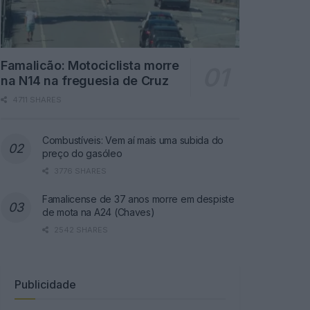
Famalicão: Motociclista morre
na N14 na freguesia de Cruz
4711 SHARES
Combustíveis: Vem aí mais uma subida do
preço do gasóleo
3776 SHARES
Famalicense de 37 anos morre em despiste
de mota na A24 (Chaves)
2542 SHARES
Publicidade