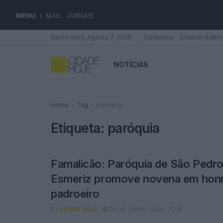
MENU
MAIL
JORNAIS
Sexta-feira, Agosto 7, 2026
Contactos
Estatuto Editor
NOTÍCIAS
Home
Tag
paróquia
Etiqueta:
paróquia
Famalicão: Paróquia de São Pedro
Esmeriz promove novena em hon
padroeiro
BY
CIDADE HOJE
26 DE JUNHO, 2026
0