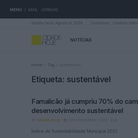
MENU
MAIL
JORNAIS
Quinta-feira, Agosto 6, 2026
Contactos
Estatuto Edito
NOTÍCIAS
Home
Tag
sustentável
Etiqueta:
sustentável
Famalicão já cumpriu 70% do cam
desenvolvimento sustentável
BY
CIDADE HOJE
2 DE NOVEMBRO, 2022
0
Índice de Sustentabilidade Municipal 2022