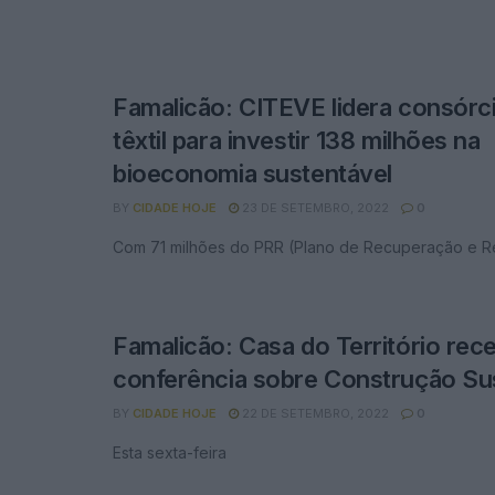
Famalicão: CITEVE lidera consórc
têxtil para investir 138 milhões na
bioeconomia sustentável
BY
CIDADE HOJE
23 DE SETEMBRO, 2022
0
Com 71 milhões do PRR (Plano de Recuperação e Re
Famalicão: Casa do Território rec
conferência sobre Construção Su
BY
CIDADE HOJE
22 DE SETEMBRO, 2022
0
Esta sexta-feira