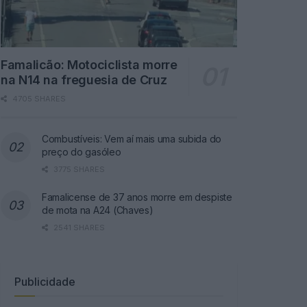
Famalicão: Motociclista morre
na N14 na freguesia de Cruz
4705 SHARES
Combustíveis: Vem aí mais uma subida do
preço do gasóleo
3775 SHARES
Famalicense de 37 anos morre em despiste
de mota na A24 (Chaves)
2541 SHARES
Publicidade