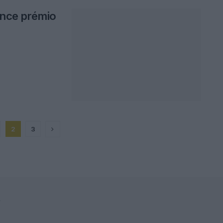
ence prémio
2
3
F