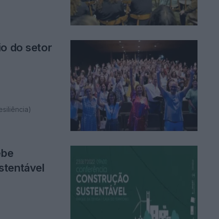
io do setor
siliência)
ebe
stentável