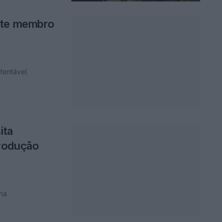
nte membro
tentável.
ita
produção
ha