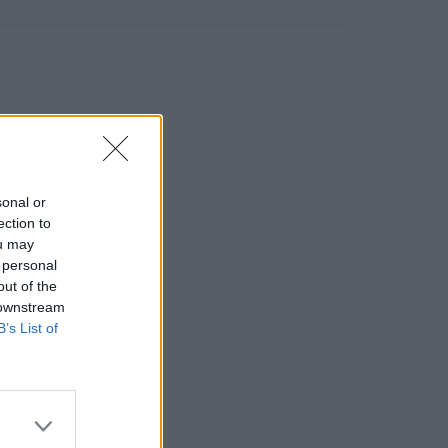
sonal or
ection to
ou may
 personal
out of the
 downstream
B’s List of