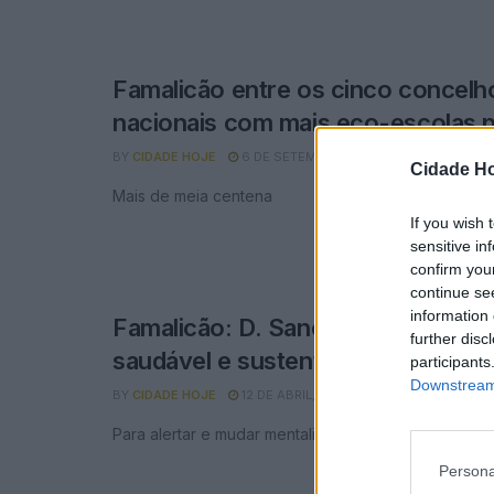
Famalicão entre os cinco concelh
nacionais com mais eco-escolas 
BY
CIDADE HOJE
6 DE SETEMBRO, 2022
0
Cidade Ho
Mais de meia centena
If you wish 
sensitive in
confirm you
continue se
information 
Famalicão: D. Sancho I promove m
further disc
saudável e sustentável
participants
Downstream 
BY
CIDADE HOJE
12 DE ABRIL, 2022
0
Para alertar e mudar mentalidades
Persona