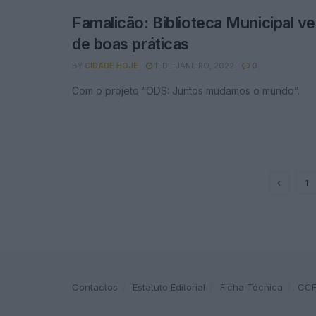
Famalicão: Biblioteca Municipal v
de boas práticas
BY
CIDADE HOJE
11 DE JANEIRO, 2022
0
Com o projeto “ODS: Juntos mudamos o mundo”.
1
Contactos
Estatuto Editorial
Ficha Técnica
CC