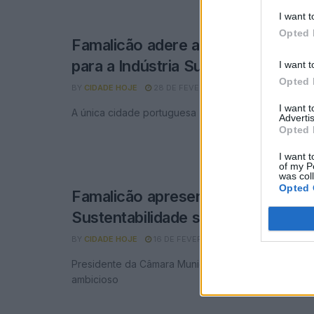
I want t
Opted 
Famalicão adere a Rede Europeia 
para a Indústria Sustentável
I want t
Opted 
BY
CIDADE HOJE
28 DE FEVEREIRO, 2022
0
I want 
A única cidade portuguesa
Advertis
Opted 
I want t
of my P
was col
Opted 
Famalicão apresenta Índice de
Sustentabilidade superior à média
BY
CIDADE HOJE
16 DE FEVEREIRO, 2022
0
Presidente da Câmara Municipal fala em instrumento
ambicioso