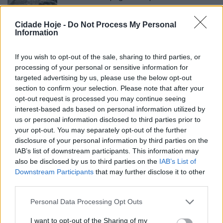
BY
CIDADE HOJE
10 DE AGOSTO, 2023
0
Cidade Hoje -
Do Not Process My Personal
Ecocentro Móvel está na freguesia da Lagoa
Information
BY
CIDADE HOJE
10 DE AGOSTO, 2023
0
If you wish to opt-out of the sale, sharing to third parties, or
processing of your personal or sensitive information for
Famalicão: Novo relvado da AD Ninense vai
targeted advertising by us, please use the below opt-out
ser estreado sábado
section to confirm your selection. Please note that after your
BY
CIDADE HOJE
10 DE AGOSTO, 2023
0
opt-out request is processed you may continue seeing
interest-based ads based on personal information utilized by
Famalicão: Fogo junto ao Santuário de Nossa
us or personal information disclosed to third parties prior to
Srª do Carmo que começou depois da meia
your opt-out. You may separately opt-out of the further
noite
disclosure of your personal information by third parties on the
BY
CIDADE HOJE
10 DE AGOSTO, 2023
0
IAB’s list of downstream participants. This information may
also be disclosed by us to third parties on the
IAB’s List of
Gala do Desporto de Famalicão com
Downstream Participants
that may further disclose it to other
inscrições abertas
third parties.
BY
CIDADE HOJE
10 DE AGOSTO, 2023
0
Personal Data Processing Opt Outs
Famalicão: Clara vai ao europeu de hóquei em
patins
I want to opt-out of the Sharing of my