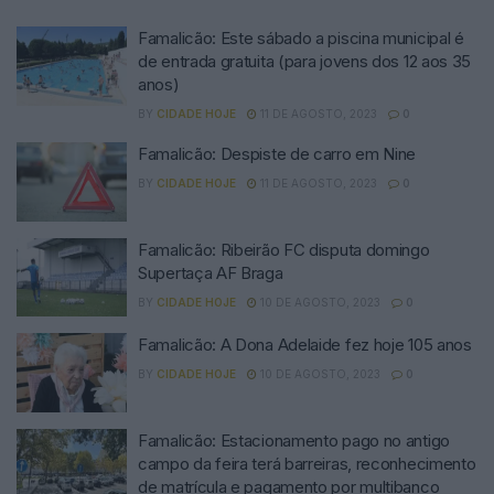
Famalicão: Este sábado a piscina municipal é
de entrada gratuita (para jovens dos 12 aos 35
anos)
BY
CIDADE HOJE
11 DE AGOSTO, 2023
0
Famalicão: Despiste de carro em Nine
BY
CIDADE HOJE
11 DE AGOSTO, 2023
0
Famalicão: Ribeirão FC disputa domingo
Supertaça AF Braga
BY
CIDADE HOJE
10 DE AGOSTO, 2023
0
Famalicão: A Dona Adelaide fez hoje 105 anos
BY
CIDADE HOJE
10 DE AGOSTO, 2023
0
Famalicão: Estacionamento pago no antigo
campo da feira terá barreiras, reconhecimento
de matrícula e pagamento por multibanco