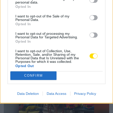
personal data.
BY
CIDADE HOJE
9 DE AGOSTO, 2023
0
Opted In
I want to opt-out of the Sale of my
1
…
1.332
1.333
1.334
…
Personal Data.
Opted In
2.921
I want to opt-out of processing my
Personal Data for Targeted Advertising.
Opted In
Notícias Populares
I want to opt-out of Collection, Use,
Retention, Sale, and/or Sharing of my
Personal Data that Is Unrelated with the
Purposes for which it was collected.
Opted Out
CONFIRM
Data Deletion
Data Access
Privacy Policy