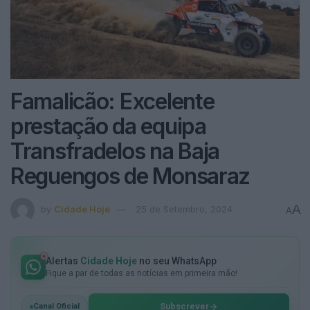
Famalicão: Excelente
prestação da equipa
Transfradelos na Baja
Reguengos de Monsaraz
A
by
Cidade Hoje
25 de Setembro, 2024
A
Alertas
Cidade Hoje
no seu WhatsApp
Fique a par de todas as notícias em primeira mão!
Subscrever
Canal Oficial