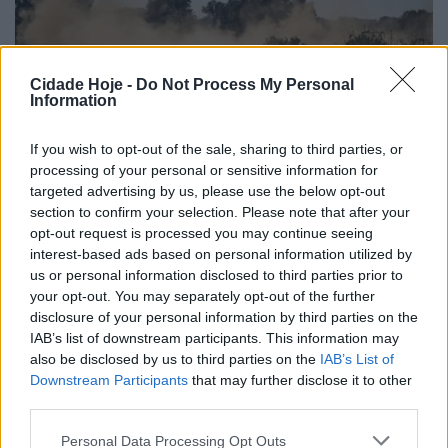
Cidade Hoje -
Do Not Process My Personal
Information
If you wish to opt-out of the sale, sharing to third parties, or
processing of your personal or sensitive information for
targeted advertising by us, please use the below opt-out
section to confirm your selection. Please note that after your
opt-out request is processed you may continue seeing
A prova foi ganha à geral por João Ferreira, seguido
interest-based ads based on personal information utilized by
de Hélder Oliveira e João Dias, sendo Tiago Reis o
us or personal information disclosed to third parties prior to
quarto classificado (segundo na categoria Challenger),
your opt-out. You may separately opt-out of the further
depois de uma corrida empolgante, isenta de erros,
disclosure of your personal information by third parties on the
IAB’s list of downstream participants. This information may
com o carro a comportar-se mecanicamente
also be disclosed by us to third parties on the
IAB’s List of
exemplar, com o piloto ainda a adaptar-se à mudança
Downstream Participants
that may further disclose it to other
da Toyota Hilux, para este carro muito mais pequeno,
third parties.
mas com potência bem mais disponível. Os seguintes,
Personal Data Processing Opt Outs