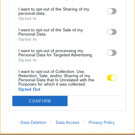
Daniel Silva e Edgar Reis, classificaram-se em lugares
também muito bons, 8.º e 11.º, tendo sido a equipa
I want to opt-out of the Sharing of my
personal data.
Transfradelos, uma vencedora.
Opted In
I want to opt-out of the Sale of my
Personal Data.
Opted In
I want to opt-out of processing my
Personal Data for Targeted Advertising.
Opted In
I want to opt-out of Collection, Use,
Retention, Sale, and/or Sharing of my
Personal Data that Is Unrelated with the
Purposes for which it was collected.
Opted Out
CONFIRM
Data Deletion
Data Access
Privacy Policy
O navegador Arcélio Couto, conseguiu terminar em
31.º lugar, fruto de circular a meio do pelotão, com as