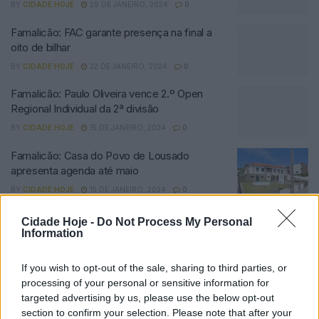
BY
CIDADE HOJE
29 DE JANEIRO, 2024
0
Famalicão: FAC garante presença na final a
oito de bilhar
BY
CIDADE HOJE
22 DE JANEIRO, 2024
0
Famalicão: Paulo Oliveira vence 2.º Open
Regional Individual da 2ª divisão
BY
CIDADE HOJE
15 DE JANEIRO, 2024
0
Famalicão: Casa do Povo de Lousado
apresenta agenda até maio
BY
CIDADE HOJE
15 DE JANEIRO, 2024
0
Famalicão: FAC vence em mais uma jornada
Cidade Hoje -
Do Not Process My Personal
da 1.ª divisão de bilhar
Information
BY
CIDADE HOJE
27 DE NOVEMBRO, 2023
0
If you wish to opt-out of the sale, sharing to third parties, or
Famalicão: Famalicense garante empate em
processing of your personal or sensitive information for
Coimbra
targeted advertising by us, please use the below opt-out
section to confirm your selection. Please note that after your
BY
CIDADE HOJE
20 DE NOVEMBRO, 2023
0