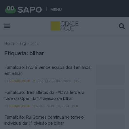
MENU
Home
Tag
bilhar
Etiqueta:
bilhar
Famalicão: FAC B vence equipa dos Fenianos,
em Bilhar
BY
CIDADE HOJE
19 DE FEVEREIRO, 2024
0
Famalicão: Três atletas do FAC na terceira
fase do Open da 1.ª divisão de bilhar
BY
CIDADE HOJE
5 DE FEVEREIRO, 2024
0
Famalicão: Rui Gomes continua no torneio
individual da 1.ª divisão de bilhar