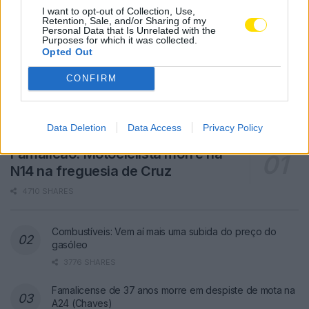
I want to opt-out of Collection, Use,
Retention, Sale, and/or Sharing of my
Personal Data that Is Unrelated with the
Purposes for which it was collected.
Opted Out
CONFIRM
Data Deletion
Data Access
Privacy Policy
Famalicão: Motociclista morre na
N14 na freguesia de Cruz
4710 SHARES
Combustíveis: Vem aí mais uma subida do preço do
gasóleo
3776 SHARES
Famalicense de 37 anos morre em despiste de mota na
A24 (Chaves)