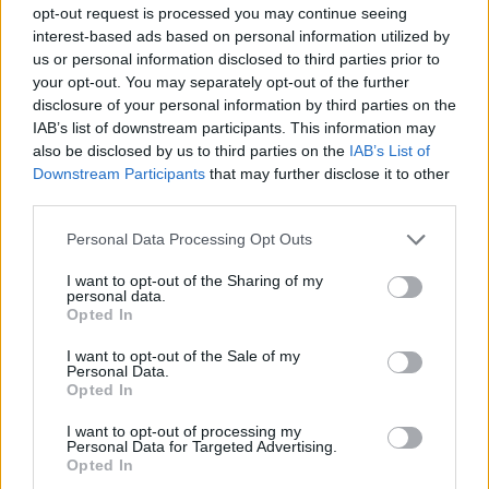
opt-out request is processed you may continue seeing
Famalicão: Começou a época de Bilhar para o
interest-based ads based on personal information utilized by
FAC
us or personal information disclosed to third parties prior to
your opt-out. You may separately opt-out of the further
BY
CIDADE HOJE
23 DE OUTUBRO, 2023
0
disclosure of your personal information by third parties on the
Famalicão: Bilhar do FAC é campeão da zona
IAB’s list of downstream participants. This information may
norte
also be disclosed by us to third parties on the
IAB’s List of
Downstream Participants
that may further disclose it to other
BY
CIDADE HOJE
22 DE MAIO, 2023
0
third parties.
Personal Data Processing Opt Outs
1
2
3
4
I want to opt-out of the Sharing of my
personal data.
Opted In
Notícias Populares
I want to opt-out of the Sale of my
Personal Data.
Opted In
I want to opt-out of processing my
Personal Data for Targeted Advertising.
Opted In