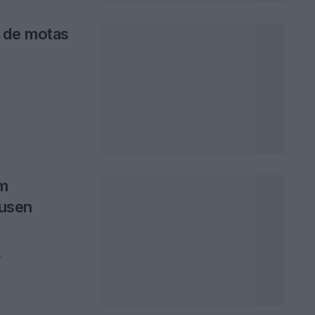
o de motas
em
usen
.