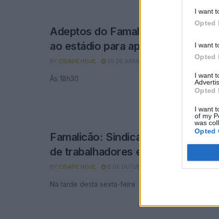
I want t
Opted 
Adeptos do Famalicão concentram
ao estádio para apoiar a equipa
I want t
Opted 
BY
CIDADE HOJE
26 DE ABRIL, 2023
0
I want 
Às 18h30
Advertis
Opted 
I want t
of my P
was col
Opted 
Famalicão: Sindicato anuncia man
de trabalhadores em frente à Cont
BY
CIDADE HOJE
6 DE OUTUBRO, 2022
0
Na tarde desta sexta-feira