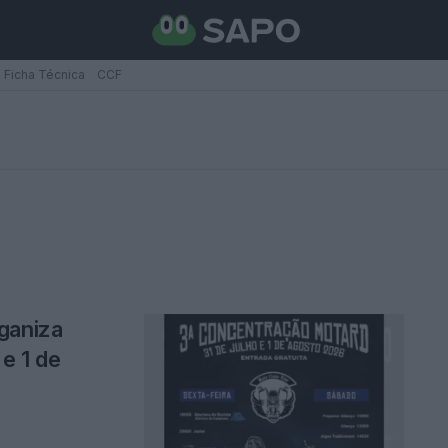
Ficha Técnica
CCF
ganiza
e 1 de