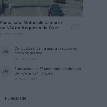
Famalicão: Motociclista morre
na N14 na freguesia de Cruz
4730 SHARES
Combustíveis: Vem aí mais uma subida do
preço do gasóleo
3779 SHARES
Famalicense de 37 anos morre em despiste
de mota na A24 (Chaves)
2546 SHARES
Publicidade