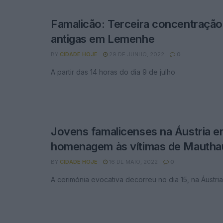
Famalicão: Terceira concentraçã
antigas em Lemenhe
BY
CIDADE HOJE
29 DE JUNHO, 2022
0
A partir das 14 horas do dia 9 de julho
Jovens famalicenses na Áustria 
homenagem às vítimas de Mautha
BY
CIDADE HOJE
16 DE MAIO, 2022
0
A cerimónia evocativa decorreu no dia 15, na Áustria