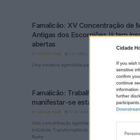
Famalicão: XV Concentração de 
Antigas dos Escorpiões já tem ins
abertas
Cidade Ho
BY
CIDADE HOJE
2 DE ABRIL, 2024
0
If you wish 
Uma iniciativa agendada para o dia 4 de maio
sensitive in
confirm you
continue se
information 
Famalicão: Trabalhadores da Cont
further disc
manifestar-se esta quinta-feira
participants
Downstream 
BY
CIDADE HOJE
27 DE MARÇO, 2024
0
Uma concentração agendada pelo Sindicato dos Tr
Indústrias Transformadoras, Energia e Atividades d
Persona
Norte