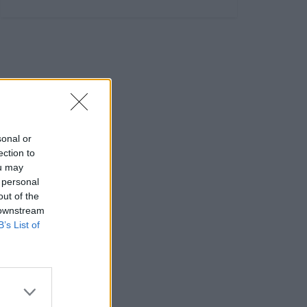
sonal or
ection to
ou may
 personal
out of the
 downstream
B’s List of