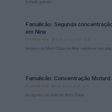
Entrada gratuita
Famalicão: Segunda concentraçã
em Nine
BY
CIDADE HOJE
23 DE JULHO, 2025
0
Iniciativa do Moto Clube de Nine realiza-se nos dias
Famalicão: Concentração Motard
BY
CIDADE HOJE
5 DE JULHO, 2024
0
Em agosto, na sede do Moto Clube