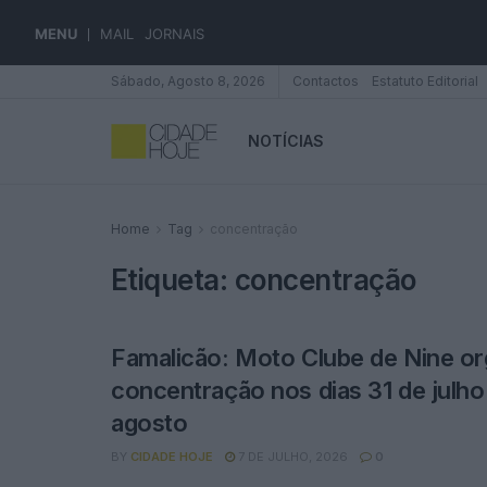
MENU
MAIL
JORNAIS
Sábado, Agosto 8, 2026
Contactos
Estatuto Editorial
NOTÍCIAS
Home
Tag
concentração
Etiqueta:
concentração
Famalicão: Moto Clube de Nine or
concentração nos dias 31 de julho 
agosto
BY
CIDADE HOJE
7 DE JULHO, 2026
0