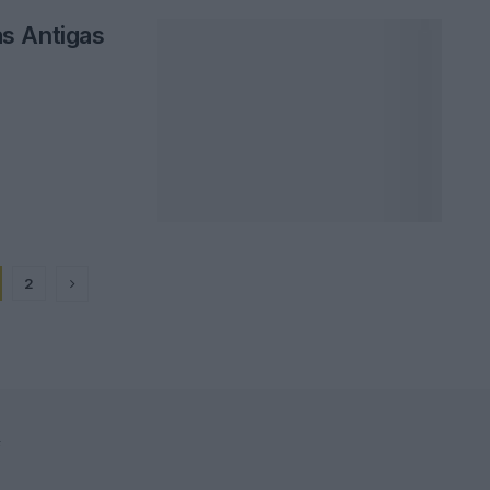
s Antigas
2
F