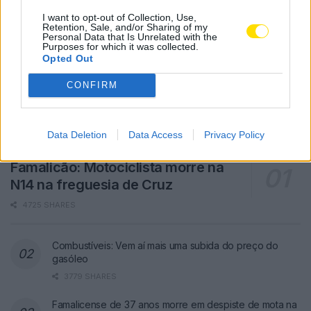
I want to opt-out of Collection, Use,
Retention, Sale, and/or Sharing of my
Personal Data that Is Unrelated with the
Purposes for which it was collected.
Opted Out
CONFIRM
Data Deletion
Data Access
Privacy Policy
Famalicão: Motociclista morre na
N14 na freguesia de Cruz
4725 SHARES
Combustíveis: Vem aí mais uma subida do preço do
gasóleo
3779 SHARES
Famalicense de 37 anos morre em despiste de mota na