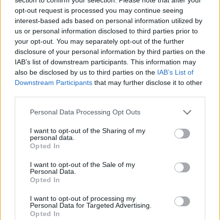
BY
CIDADE HOJE
11 DE NOVEMBRO, 2025
0
opt-out request is processed you may continue seeing
interest-based ads based on personal information utilized by
Famalicão: Equipa de futsal vence e consolida
us or personal information disclosed to third parties prior to
sexta posição
your opt-out. You may separately opt-out of the further
BY
CIDADE HOJE
7 DE NOVEMBRO, 2025
0
disclosure of your personal information by third parties on the
IAB’s list of downstream participants. This information may
Famalicão está «focado» num jogo «muito
also be disclosed by us to third parties on the
IAB’s List of
competitivo»
Downstream Participants
that may further disclose it to other
BY
CIDADE HOJE
7 DE NOVEMBRO, 2025
0
third parties.
Personal Data Processing Opt Outs
1
…
8
9
10
…
47
I want to opt-out of the Sharing of my
personal data.
Opted In
Notícias Populares
I want to opt-out of the Sale of my
Personal Data.
Opted In
I want to opt-out of processing my
Personal Data for Targeted Advertising.
Opted In