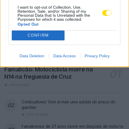
I want to opt-out of Collection, Use,
Retention, Sale, and/or Sharing of my
Personal Data that Is Unrelated with the
Purposes for which it was collected.
Opted Out
CONFIRM
Data Deletion
Data Access
Privacy Policy
Famalicão: Motociclista morre na
N14 na freguesia de Cruz
4711 SHARES
Combustíveis: Vem aí mais uma subida do preço do
gasóleo
3776 SHARES
Famalicense de 37 anos morre em despiste de mota na