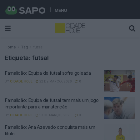
MENU
Home
Tag
futsal
Etiqueta:
futsal
Famalicão: Equipa de futsal sofre goleada
BY
CIDADE HOJE
22 DE MARÇO, 2026
0
Famalicão: Equipa de futsal tem mais um jogo
importante para a manutenção
BY
CIDADE HOJE
19 DE MARÇO, 2026
0
Famalicão: Ana Azevedo conquista mais um
título