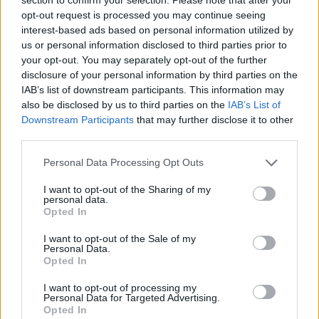
BY
CIDADE HOJE
25 DE FEVEREIRO, 2026
0
opt-out request is processed you may continue seeing
interest-based ads based on personal information utilized by
Famalicão: Equipa de futsal perde em casa e
us or personal information disclosed to third parties prior to
cai nos lugares de despromoção
your opt-out. You may separately opt-out of the further
BY
CIDADE HOJE
22 DE FEVEREIRO, 2026
0
disclosure of your personal information by third parties on the
IAB’s list of downstream participants. This information may
Famalicão: Equipa de futsal recebe Torreense
also be disclosed by us to third parties on the
IAB’s List of
em jogo de entrada gratuita
Downstream Participants
that may further disclose it to other
BY
CIDADE HOJE
20 DE FEVEREIRO, 2026
0
third parties.
Personal Data Processing Opt Outs
1
…
4
5
6
…
47
I want to opt-out of the Sharing of my
personal data.
Opted In
Notícias Populares
I want to opt-out of the Sale of my
Personal Data.
Opted In
I want to opt-out of processing my
Personal Data for Targeted Advertising.
Opted In