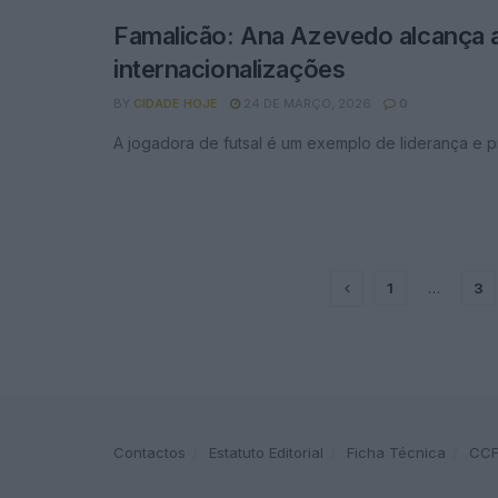
Famalicão: Ana Azevedo alcança 
internacionalizações
BY
CIDADE HOJE
24 DE MARÇO, 2026
0
A jogadora de futsal é um exemplo de liderança e p
1
…
3
Contactos
Estatuto Editorial
Ficha Técnica
CC