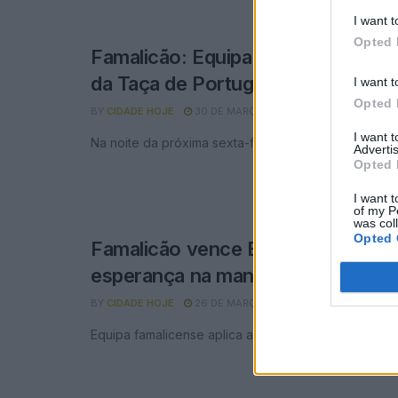
I want t
Opted 
Famalicão: Equipa de futsal joga el
da Taça de Portugal
I want t
Opted 
BY
CIDADE HOJE
30 DE MARÇO, 2026
0
I want 
Na noite da próxima sexta-feira, bilhetes à venda na 
Advertis
Opted 
I want t
of my P
was col
Opted 
Famalicão vence Benfica e manté
esperança na manutenção
BY
CIDADE HOJE
26 DE MARÇO, 2026
0
Equipa famalicense aplica a primeira derrota aos ben