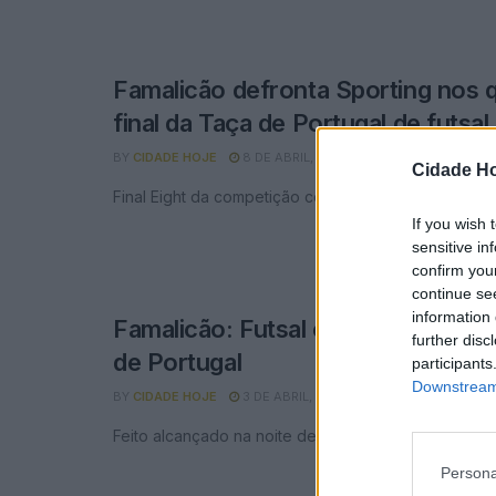
Famalicão defronta Sporting nos 
final da Taça de Portugal de futsal
BY
CIDADE HOJE
8 DE ABRIL, 2026
0
Cidade Ho
Final Eight da competição começa a 22 de abril
If you wish 
sensitive in
confirm you
continue se
information 
Famalicão: Futsal está na final eig
further disc
de Portugal
participants
Downstream 
BY
CIDADE HOJE
3 DE ABRIL, 2026
0
Feito alcançado na noite desta sexta-feira.
Persona