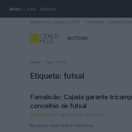
MENU
MAIL
JORNAIS
Quinta-feira, Agosto 6, 2026
Contactos
Estatuto Edito
NOTÍCIAS
Home
Tag
futsal
Etiqueta:
futsal
Famalicão: Cajada garante tricam
concelhio de futsal
BY
CIDADE HOJE
18 DE ABRIL, 2026
0
Na prova reservada a veteranos.