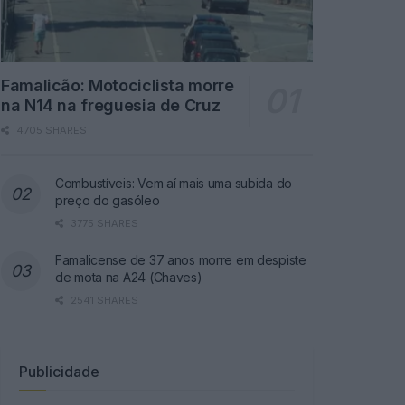
Famalicão: Motociclista morre
na N14 na freguesia de Cruz
4705 SHARES
Combustíveis: Vem aí mais uma subida do
preço do gasóleo
3775 SHARES
Famalicense de 37 anos morre em despiste
de mota na A24 (Chaves)
2541 SHARES
Publicidade