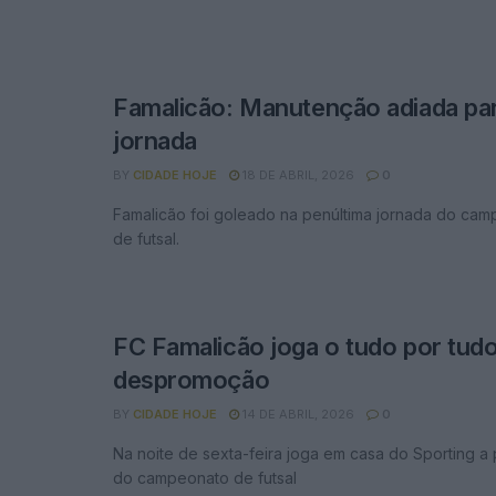
Famalicão: Manutenção adiada par
jornada
BY
CIDADE HOJE
18 DE ABRIL, 2026
0
Famalicão foi goleado na penúltima jornada do cam
de futsal.
FC Famalicão joga o tudo por tudo
despromoção
BY
CIDADE HOJE
14 DE ABRIL, 2026
0
Na noite de sexta-feira joga em casa do Sporting a 
do campeonato de futsal