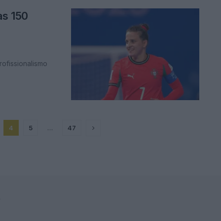
as 150
rofissionalismo
4
5
…
47
F