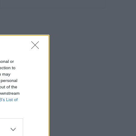
sonal or
ection to
ou may
 personal
out of the
 downstream
B’s List of