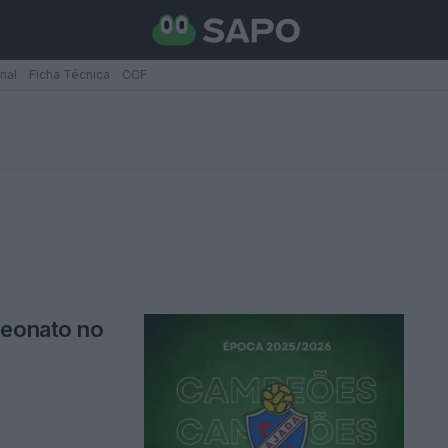
rial
Ficha Técnica
CCF
peonato no