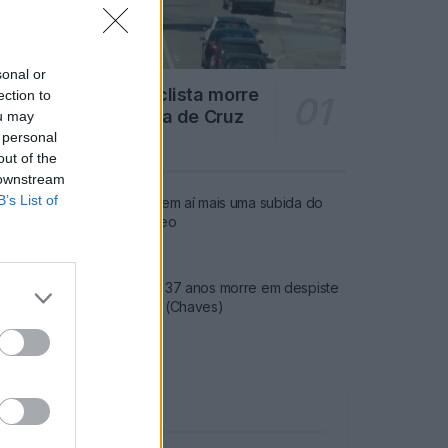
sonal or
Famalicão: Motociclista morre
ection to
na N14 na freguesia de Cruz
ou may
 personal
4720 SHARES
out of the
 downstream
B’s List of
Combustíveis: Vem aí mais uma subida do
preço do gasóleo
3779 SHARES
Famalicense de 37 anos morre em despiste
de mota na A24 (Chaves)
2545 SHARES
Publicidade