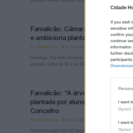
Cidade Ho
If you wish 
Famalicão: Câmara Municipal alarg
sensitive in
confirm you
e ambiciona plantar 60 mil árvores
continue se
information 
BY
CIDADE HOJE
20 DE MARÇO, 2025
0
further disc
Domingo, Dia Internacional das Florestas, mais um
participants
adoção. Entre as 10 e as 13h00, na Praça – Mercado, 
Downstream 
Persona
Famalicão: “A árvore da liberdade”
plantada por alunos nos jardins d
I want t
Opted 
Concelho
BY
CIDADE HOJE
25 DE JANEIRO, 2024
0
I want t
Opted 
Comemoração dos 50 anos do 25 de Abril