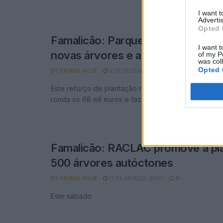
I want 
Advertis
Opted 
Famalicão: Parque da Devesa rec
I want t
novas árvores e arbustos
of my P
was col
Opted 
BY
CIDADE HOJE
5 DE DEZEMBRO, 2023
0
Este reforço de plantação resulta de um investimen
ronda os 68 mil euros e faz parte da candidatura ...
Famalicão: RACLAC promove a pl
500 árvores autóctones
BY
CIDADE HOJE
17 DE MARÇO, 2023
0
Este sábado