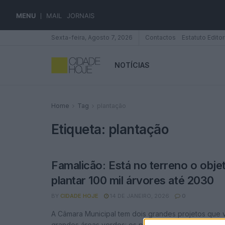
MENU
MAIL
JORNAIS
Sexta-feira, Agosto 7, 2026
Contactos
Estatuto Editor
NOTÍCIAS
Home
Tag
plantação
Etiqueta:
plantação
Famalicão: Está no terreno o obje
plantar 100 mil árvores até 2030
BY
CIDADE HOJE
14 DE JANEIRO, 2026
0
A Câmara Municipal tem dois grandes projetos que
grandes áreas verdes: os parques do Pelhe e a ampl