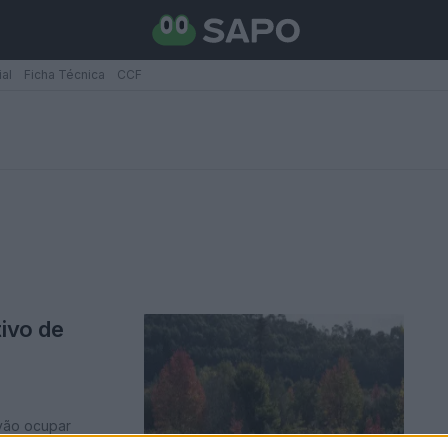
ial
Ficha Técnica
CCF
tivo de
 vão ocupar
iação ...