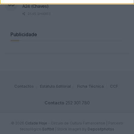
Famalicense de 37 anos morre em despiste de mota na
A24 (Chaves)
2545 SHARES
Publicidade
Contactos
Estatuto Editorial
Ficha Técnica
CCF
Contacto
252 301 780
© 2026
Cidade Hoje
- Circulo de Cultura Famalicense | Parceiro
tecnológico
Softbit
|
Stock images by
Depositphotos