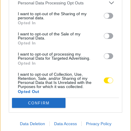
Personal Data Processing Opt Outs
I want to opt-out of the Sharing of my
personal data.
Opted In
I want to opt-out of the Sale of my
Personal Data.
Opted In
I want to opt-out of processing my
Personal Data for Targeted Advertising.
Opted In
Famalicão: Motociclista morre na
I want to opt-out of Collection, Use,
Retention, Sale, and/or Sharing of my
N14 na freguesia de Cruz
Personal Data that Is Unrelated with the
Purposes for which it was collected.
4725 SHARES
Opted Out
CONFIRM
Combustíveis: Vem aí mais uma subida do preço do
gasóleo
3779 SHARES
Data Deletion
Data Access
Privacy Policy