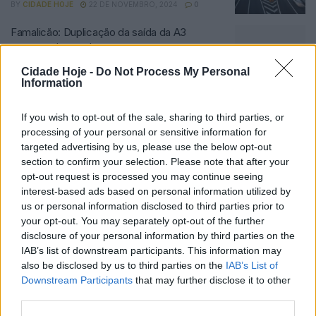
BY
CIDADE HOJE
22 DE NOVEMBRO, 2024
0
Famalicão: Duplicação da saída da A3
começa dentro de semanas
BY
CIDADE HOJE
28 DE JUNHO, 2024
0
Cidade Hoje -
Do Not Process My Personal
Information
Presidente da Câmara quer terceira via na A3
para facilitar saída para Famalicão
If you wish to opt-out of the sale, sharing to third parties, or
BY
CIDADE HOJE
22 DE JUNHO, 2023
0
processing of your personal or sensitive information for
targeted advertising by us, please use the below opt-out
Bruno Alves já não faz parte do plantel do FC
section to confirm your selection. Please note that after your
Famalicão
opt-out request is processed you may continue seeing
BY
CIDADE HOJE
21 DE JULHO, 2021
0
interest-based ads based on personal information utilized by
us or personal information disclosed to third parties prior to
your opt-out. You may separately opt-out of the further
Notícias Populares
disclosure of your personal information by third parties on the
IAB’s list of downstream participants. This information may
also be disclosed by us to third parties on the
IAB’s List of
Downstream Participants
that may further disclose it to other
third parties.