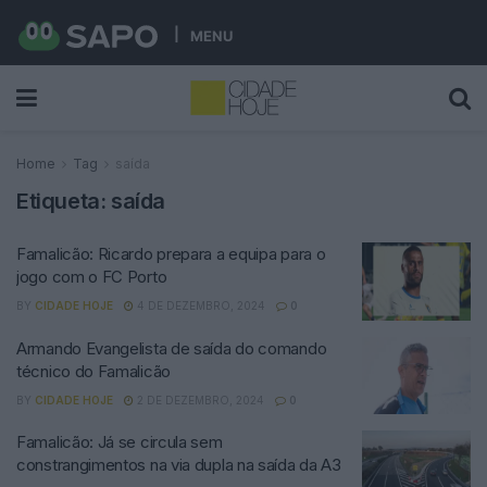
MENU
Home
Tag
saída
Etiqueta:
saída
Famalicão: Ricardo prepara a equipa para o
jogo com o FC Porto
BY
CIDADE HOJE
4 DE DEZEMBRO, 2024
0
Armando Evangelista de saída do comando
técnico do Famalicão
BY
CIDADE HOJE
2 DE DEZEMBRO, 2024
0
Famalicão: Já se circula sem
constrangimentos na via dupla na saída da A3