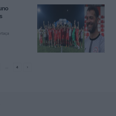
uno
s
rtaça
…
4
F