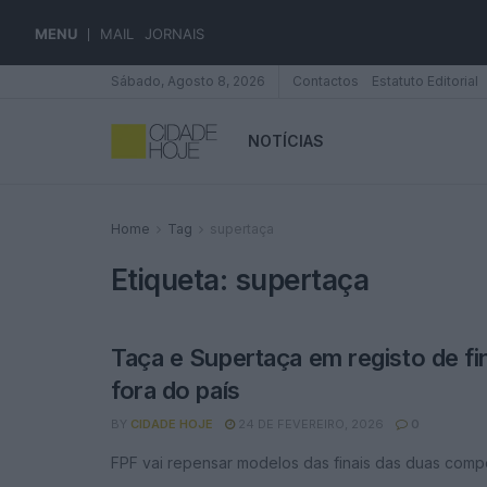
MENU
MAIL
JORNAIS
Sábado, Agosto 8, 2026
Contactos
Estatuto Editorial
NOTÍCIAS
Home
Tag
supertaça
Etiqueta:
supertaça
Taça e Supertaça em registo de fin
fora do país
BY
CIDADE HOJE
24 DE FEVEREIRO, 2026
0
FPF vai repensar modelos das finais das duas comp