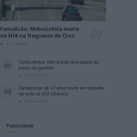
Famalicão: Motociclista morre
na N14 na freguesia de Cruz
4729 SHARES
Combustíveis: Vem aí mais uma subida do
preço do gasóleo
3779 SHARES
Famalicense de 37 anos morre em despiste
de mota na A24 (Chaves)
2546 SHARES
Publicidade