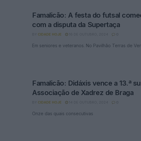
Famalicão: A festa do futsal com
com a disputa da Supertaça
BY
CIDADE HOJE
16 DE OUTUBRO, 2024
0
Em seniores e veteranos. No Pavilhão Terras de Ve
Famalicão: Didáxis vence a 13.ª s
Associação de Xadrez de Braga
BY
CIDADE HOJE
14 DE OUTUBRO, 2024
0
Onze das quais consecutivas