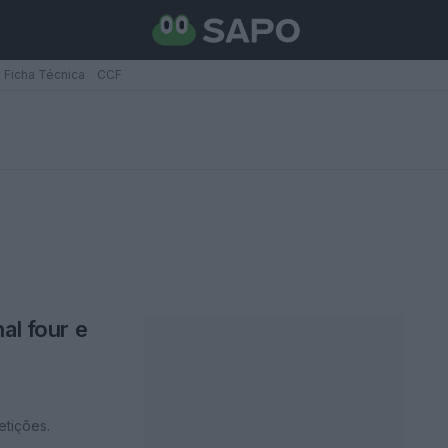
Ficha Técnica
CCF
al four e
etições.