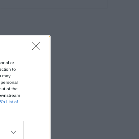
sonal or
ection to
ou may
 personal
out of the
 downstream
B’s List of