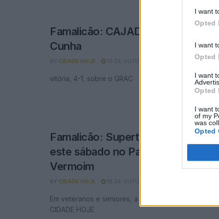
I want t
Opted 
Famalicão: CAJADA vence Supert
Cunha
I want t
Opted 
BY
CIDADE HOJE
19 DE OUTUBRO, 2024
0
I want 
vitória, 4-1, sobre o GRAC
Advertis
Opted 
I want t
of my P
was col
Opted 
Famalicão: Supertaça José Cunha
este sábado no Pavilhão Municipa
Vermoim
BY
CIDADE HOJE
18 DE OUTUBRO, 2024
0
Em veteranos e seniores, a partir das 16 horas, com
CIDADE HOJE