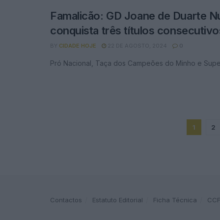
Famalicão: GD Joane de Duarte N
conquista três títulos consecutivo
BY
CIDADE HOJE
22 DE AGOSTO, 2024
0
Pró Nacional, Taça dos Campeões do Minho e Supe
1
2
Contactos
Estatuto Editorial
Ficha Técnica
CC