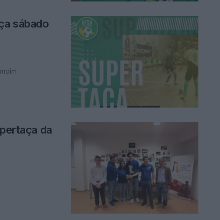
eça sábado
rmoim
upertaça da