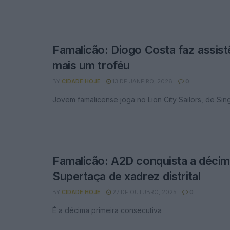
Famalicão: Diogo Costa faz assist
mais um troféu
BY
CIDADE HOJE
13 DE JANEIRO, 2026
0
Jovem famalicense joga no Lion City Sailors, de Si
Famalicão: A2D conquista a décim
Supertaça de xadrez distrital
BY
CIDADE HOJE
27 DE OUTUBRO, 2025
0
É a décima primeira consecutiva