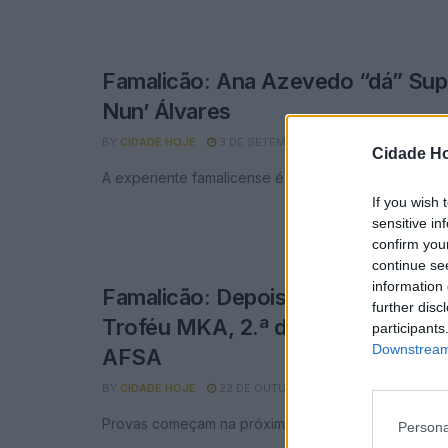
Famalicão: Ana Azevedo “dá” Sup
Nun’ Álvares
BY
CIDADE HOJE
3 DE SETEMBRO, 2025
0
Cidade Ho
A experiente famalicense é a capitã da equipa de F
If you wish 
sensitive in
confirm you
continue se
information 
Famalicão: Depois da Supertaça, 
further disc
Troféu MKA, 2.ª divisão e vetera
participants
Downstream 
AFSA
BY
CIDADE HOJE
22 DE OUTUBRO, 2024
0
Provas começam na próxima sexta e sábado
Persona