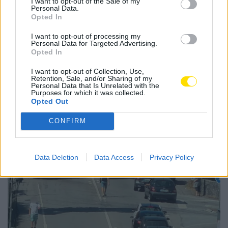
I want to opt-out of the Sale of my
Personal Data.
1
…
3
4
5
…
284
Opted In
I want to opt-out of processing my
Personal Data for Targeted Advertising.
Opted In
Notícias Populares
I want to opt-out of Collection, Use,
Retention, Sale, and/or Sharing of my
Personal Data that Is Unrelated with the
Purposes for which it was collected.
Opted Out
CONFIRM
Data Deletion
Data Access
Privacy Policy