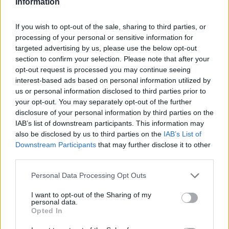
Information
Mercadona cresce em Portugal e aumenta
lucros
If you wish to opt-out of the sale, sharing to third parties, or
BY
CIDADE HOJE
11 DE MARÇO, 2026
0
processing of your personal or sensitive information for
targeted advertising by us, please use the below opt-out
BP aplica maior subida no preço dos
section to confirm your selection. Please note that after your
combustíveis em Portugal
opt-out request is processed you may continue seeing
BY
CIDADE HOJE
9 DE MARÇO, 2026
0
interest-based ads based on personal information utilized by
us or personal information disclosed to third parties prior to
Atenção ao supermercado: Preços devem
your opt-out. You may separately opt-out of the further
subir ‘à custa’ da guerra e dos combustíveis
disclosure of your personal information by third parties on the
IAB’s list of downstream participants. This information may
BY
CIDADE HOJE
8 DE MARÇO, 2026
0
also be disclosed by us to third parties on the
IAB’s List of
Combustíveis já estão mais caros… e a grande
Downstream Participants
that may further disclose it to other
subida chega esta segunda
third parties.
BY
CIDADE HOJE
8 DE MARÇO, 2026
0
Personal Data Processing Opt Outs
Atestados médicos para conduzir devem ser
I want to opt-out of the Sharing of my
feitos presencialmente, diz a Ordem dos
personal data.
Médicos
Opted In
BY
CIDADE HOJE
7 DE MARÇO, 2026
0