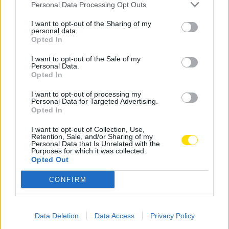
Personal Data Processing Opt Outs
“Esta caminhada será a demonstração inequívoca de
que Famalicão não quer parar, não quer recuar. Cada
I want to opt-out of the Sharing of my
personal data.
passo será um voto de confiança e cada bandeira
Opted In
erguida a confirmação da vontade de continuar a
I want to opt-out of the Sale of my
fazer do nosso concelho um território de excelência
Personal Data.
para todos os famalicenses”, afirma Mário Passos.
Opted In
I want to opt-out of processing my
Personal Data for Targeted Advertising.
Opted In
I want to opt-out of Collection, Use,
Retention, Sale, and/or Sharing of my
Personal Data that Is Unrelated with the
Notícias Populares
Purposes for which it was collected.
Opted Out
CONFIRM
Data Deletion
Data Access
Privacy Policy