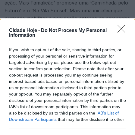
ação. Mais Famalicão’ promove uma ‘Caminhada pelo
Futuro’ e o ‘Na Vila Sunset’. Mais uma iniciativa que
pretende mobilizar a população entorno da campanha
eleitoral.
Cidade Hoje -
Do Not Process My Personal
Information
If you wish to opt-out of the sale, sharing to third parties, or
processing of your personal or sensitive information for
targeted advertising by us, please use the below opt-out
section to confirm your selection. Please note that after your
opt-out request is processed you may continue seeing
O evento tem início às 15h30, com concentração no
interest-based ads based on personal information utilized by
Campo da Feira, e percorrerá as ruas do centro da
us or personal information disclosed to third parties prior to
your opt-out. You may separately opt-out of the further
cidade. A iniciativa, que vai contar com a presença de
disclosure of your personal information by third parties on the
Paulo Cunha, mandatário concelhio da candidatura,
IAB’s list of downstream participants. This information may
culmina no Parque de Sinçães, com um comício
also be disclosed by us to third parties on the
IAB’s List of
agendado para as 17h00, e o “Na Vila Sunset”, trinta
Downstream Participants
that may further disclose it to other
third parties.
minutos depois.