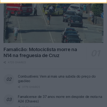
Famalicão: Motociclista morre na
N14 na freguesia de Cruz
4725 SHARES
Combustíveis: Vem aí mais uma subida do preço do
gasóleo
3779 SHARES
Famalicense de 37 anos morre em despiste de mota na
A24 (Chaves)