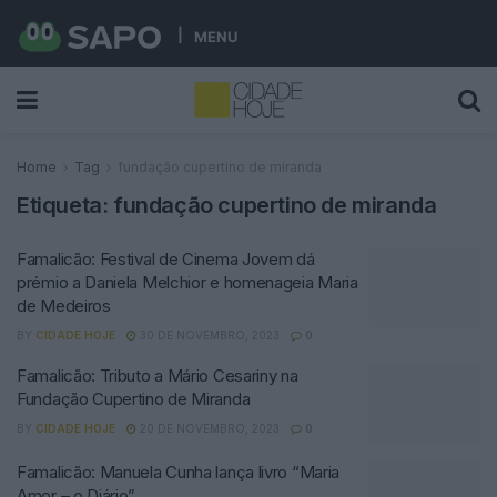
MENU
Home
Tag
fundação cupertino de miranda
Etiqueta:
fundação cupertino de miranda
Famalicão: Festival de Cinema Jovem dá
prémio a Daniela Melchior e homenageia Maria
de Medeiros
BY
CIDADE HOJE
30 DE NOVEMBRO, 2023
0
Famalicão: Tributo a Mário Cesariny na
Fundação Cupertino de Miranda
BY
CIDADE HOJE
20 DE NOVEMBRO, 2023
0
Famalicão: Manuela Cunha lança livro “Maria
Amor – o Diário”