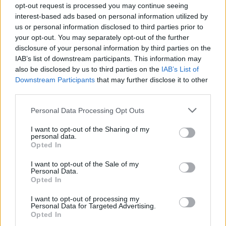
BY
opt-out request is processed you may continue seeing
CIDADE HOJE
7 DE NOVEMBRO, 2022
0
interest-based ads based on personal information utilized by
Famalicão: Ciclos de Música e Poesia
us or personal information disclosed to third parties prior to
regressam à Fundação
your opt-out. You may separately opt-out of the further
disclosure of your personal information by third parties on the
BY
CIDADE HOJE
22 DE MARÇO, 2022
0
IAB’s list of downstream participants. This information may
FC Famalicão reforça campanha de restauro
also be disclosed by us to third parties on the
IAB’s List of
dos azulejos da Fundação
Downstream Participants
that may further disclose it to other
third parties.
BY
CIDADE HOJE
9 DE FEVEREIRO, 2022
0
Personal Data Processing Opt Outs
1
2
3
I want to opt-out of the Sharing of my
personal data.
Opted In
Notícias Populares
I want to opt-out of the Sale of my
Personal Data.
Opted In
I want to opt-out of processing my
Personal Data for Targeted Advertising.
Opted In