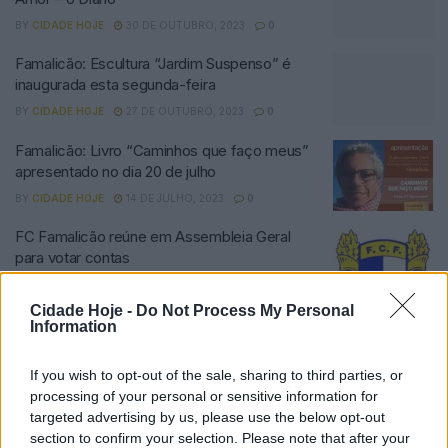
BY
CIDADE HOJE
30 DE OUTUBRO, 2023
0
Famalicão: Escultura “Jardim Suspenso” é
inaugurada esta segunda-feira
BY
CIDADE HOJE
27 DE OUTUBRO, 2023
0
Famalicão: Livro “Caminhos que faço meus”
apresentado no dia 20 de julho
BY
CIDADE HOJE
14 DE JULHO, 2023
0
FC Famalicão reúne em Assembleia Geral
para votar contas
BY
CIDADE HOJE
17 DE MARÇO, 2023
0
Cidade Hoje -
Do Not Process My Personal
Famalicão: Investigadores e historiadores
Information
debateram a Ditadura
BY
CIDADE HOJE
19 DE NOVEMBRO, 2022
0
If you wish to opt-out of the sale, sharing to third parties, or
processing of your personal or sensitive information for
Famalicão: Encontros de Outono sobre
targeted advertising by us, please use the below opt-out
“Norma e Desvio na Ditadura”
section to confirm your selection. Please note that after your