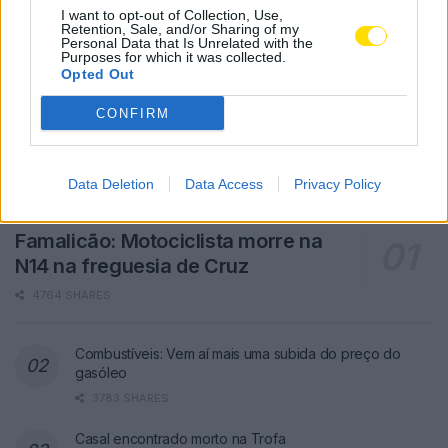
I want to opt-out of Collection, Use,
Retention, Sale, and/or Sharing of my
Personal Data that Is Unrelated with the
Purposes for which it was collected.
Opted Out
CONFIRM
Data Deletion
Data Access
Privacy Policy
Famalicão: Motociclista morre na
N14 na freguesia de Cruz
4764 SHARES
Combustíveis: Vem aí mais uma subida do preço do
gasóleo
3783 SHARES
Casal encontrado morto na Trofa