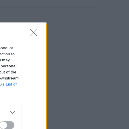
sonal or
ection to
ou may
 personal
out of the
 downstream
B’s List of