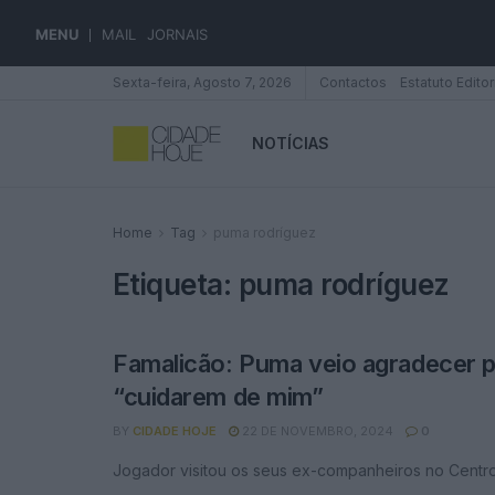
MENU
MAIL
JORNAIS
Sexta-feira, Agosto 7, 2026
Contactos
Estatuto Editor
NOTÍCIAS
Home
Tag
puma rodríguez
Etiqueta:
puma rodríguez
Famalicão: Puma veio agradecer 
“cuidarem de mim”
BY
CIDADE HOJE
22 DE NOVEMBRO, 2024
0
Jogador visitou os seus ex-companheiros no Centr