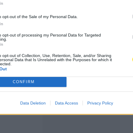
In
o opt-out of the Sale of my Personal Data.
nte para
In
to opt-out of processing my Personal Data for Targeted
ing.
In
enfica
o opt-out of Collection, Use, Retention, Sale, and/or Sharing
ersonal Data that Is Unrelated with the Purposes for which it
lected.
Out
ção do País
CONFIRM
Data Deletion
Data Access
Privacy Policy
s das respetivas