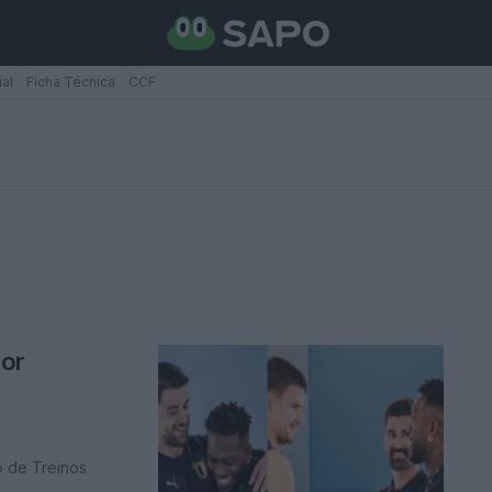
ial
Ficha Técnica
CCF
por
o de Treinos