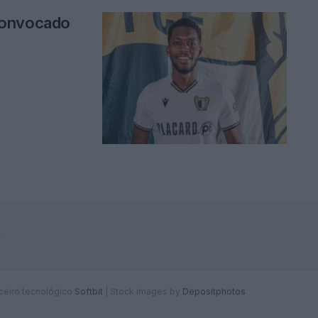
convocado
F
rceiro tecnológico
Softbit
|
Stock images by
Depositphotos