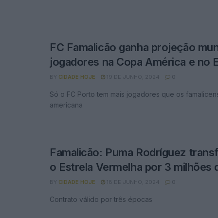
FC Famalicão ganha projeção mun
jogadores na Copa América e no 
BY
CIDADE HOJE
19 DE JUNHO, 2024
0
Só o FC Porto tem mais jogadores que os famalicen
americana
Famalicão: Puma Rodríguez transf
o Estrela Vermelha por 3 milhões 
BY
CIDADE HOJE
18 DE JUNHO, 2024
0
Contrato válido por três épocas