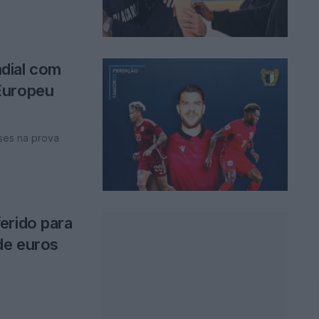
dial com
Europeu
ses na prova
erido para
de euros