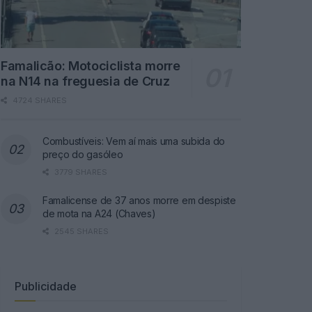
Famalicão: Motociclista morre
na N14 na freguesia de Cruz
4724 SHARES
Combustíveis: Vem aí mais uma subida do
preço do gasóleo
3779 SHARES
Famalicense de 37 anos morre em despiste
de mota na A24 (Chaves)
2545 SHARES
Publicidade