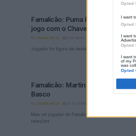
Opted 
I want t
Famalicão: Puma Rodríguez confia
Opted 
jogo com o Chaves
I want 
BY
CIDADE HOJE
9 DE MAIO, 2024
0
Advertis
Opted 
Jogador foi figura de destaque na vitória sobre o B
I want t
of my P
was col
Opted 
Famalicão: Martin chamado à sele
Basco
BY
CIDADE HOJE
20 DE MARÇO, 2024
0
Mais um jogador do Famalicão convocado para jogo
seleções