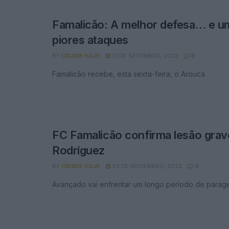
Famalicão: A melhor defesa… e u
piores ataques
BY
CIDADE HOJE
21 DE SETEMBRO, 2023
0
Famalicão recebe, esta sexta-feira, o Arouca
FC Famalicão confirma lesão gra
Rodríguez
BY
CIDADE HOJE
29 DE NOVEMBRO, 2022
0
Avançado vai enfrentar um longo período de para