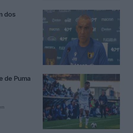
m dos
ve de Puma
gem