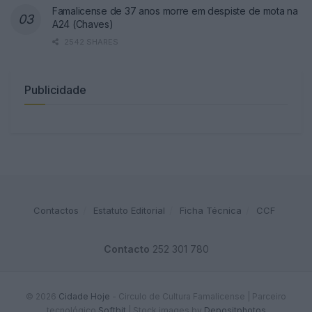
Famalicense de 37 anos morre em despiste de mota na
A24 (Chaves)
2542 SHARES
Publicidade
Contactos
Estatuto Editorial
Ficha Técnica
CCF
Contacto
252 301 780
© 2026
Cidade Hoje
- Circulo de Cultura Famalicense | Parceiro
tecnológico
Softbit
|
Stock images by
Depositphotos