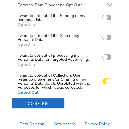
Ruivanense
Personal Data Processing Opt Outs
BY
CIDADE HOJE
20 DE JANEIRO, 2021
0
I want to opt-out of the Sharing of my
personal data.
Famalicão: Ruivanense recebe certificação
Opted In
Bandeira da Ética
BY
CIDADE HOJE
29 DE SETEMBRO, 2020
0
I want to opt-out of the Sale of my
Personal Data.
Opted In
Ruivanense vai receber equipamentos novos
e bolsa de desenvolvimento desportivo
I want to opt-out of processing my
Personal Data for Targeted Advertising.
BY
CIDADE HOJE
27 DE AGOSTO, 2020
0
Opted In
I want to opt-out of Collection, Use,
1
2
Retention, Sale, and/or Sharing of my
Personal Data that Is Unrelated with the
Purposes for which it was collected.
Opted Out
Notícias Populares
CONFIRM
Data Deletion
Data Access
Privacy Policy