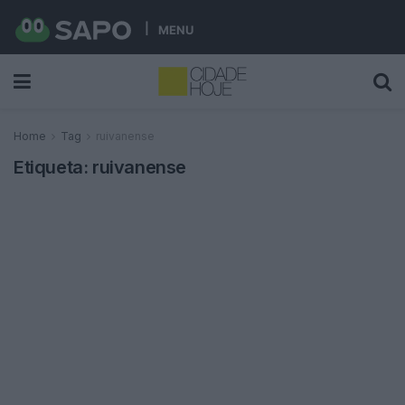
MENU
Home
Tag
ruivanense
Etiqueta:
ruivanense