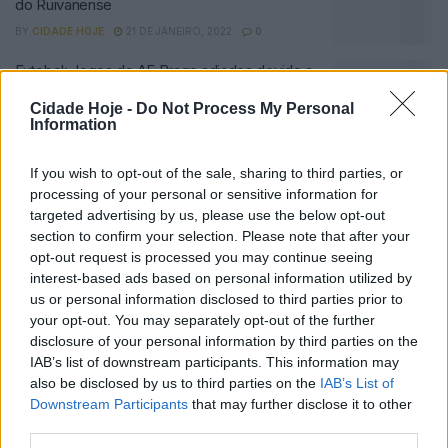
do Ruivanense
BY
CIDADE HOJE
21 DE JANEIRO, 2022
0
Futebol: Jogos da AF Braga adiados devido a
surtos covid-19
Cidade Hoje -
Do Not Process My Personal
BY
CIDADE HOJE
7 DE JANEIRO, 2022
0
Information
Famalicão: Ruivanense AC certificado como
If you wish to opt-out of the sale, sharing to third parties, or
entidade formadora 3 estrelas.
processing of your personal or sensitive information for
BY
CIDADE HOJE
28 DE JUNHO, 2021
0
targeted advertising by us, please use the below opt-out
section to confirm your selection. Please note that after your
FC Famalicão, CD Lousado, GD Joane e
opt-out request is processed you may continue seeing
Ruivanense AC recebem placas de
interest-based ads based on personal information utilized by
certificação da época 19/20
us or personal information disclosed to third parties prior to
BY
CIDADE HOJE
14 DE MAIO, 2021
0
your opt-out. You may separately opt-out of the further
disclosure of your personal information by third parties on the
Famalicão: Ruivanense prepara reforço do
IAB’s list of downstream participants. This information may
clube para regresso à atividade
also be disclosed by us to third parties on the
IAB’s List of
BY
CIDADE HOJE
15 DE MARÇO, 2021
0
Downstream Participants
that may further disclose it to other
third parties.
Famalicão: Julinho já não é treinador do