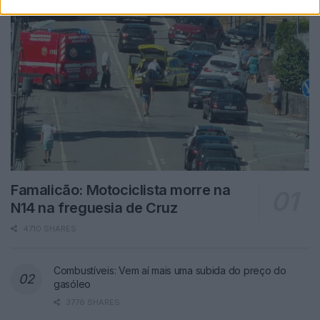
Famalicão: Motociclista morre na
N14 na freguesia de Cruz
4710 SHARES
Combustíveis: Vem aí mais uma subida do preço do
gasóleo
3776 SHARES