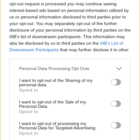
opt-out request is processed you may continue seeing
Famalicão: 4 Men animam festa a S. Pedro
interest-based ads based on personal information utilized by
us or personal information disclosed to third parties prior to
BY
CIDADE HOJE
25 DE JUNHO, 2025
0
your opt-out. You may separately opt-out of the further
disclosure of your personal information by third parties on the
Famalicão: Marchas, Zé Amaro, David Carreira
IAB’s list of downstream participants. This information may
e folclore na festa a S. Pedro
also be disclosed by us to third parties on the
IAB’s List of
Downstream Participants
that may further disclose it to other
BY
CIDADE HOJE
24 DE JUNHO, 2025
0
third parties.
Personal Data Processing Opt Outs
1
2
3
I want to opt-out of the Sharing of my
personal data.
Opted In
Notícias Populares
I want to opt-out of the Sale of my
Personal Data.
Opted In
I want to opt-out of processing my
Personal Data for Targeted Advertising.
Opted In