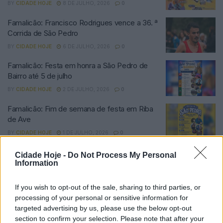
BY
CIDADE HOJE
8 DE JULHO, 2026
0
Famalicão: Francisco Rodrigues vence a 36. ª
Corrida de São Pedro
BY
CIDADE HOJE
6 DE JULHO, 2026
0
Famalicão: Festa em honra a São Pedro de
Bairro até 5 de julho
BY
CIDADE HOJE
2 DE JULHO, 2026
0
Famalicão: Fim de semana de festa em Riba
de Ave
BY
CIDADE HOJE
1 DE JULHO, 2026
0
Famalicão: S. Pedro de Riba de Ave com
Cidade Hoje -
Do Not Process My Personal
marchas, Johnny Abreu e Merche Romero
Information
BY
CIDADE HOJE
17 DE JUNHO, 2026
0
If you wish to opt-out of the sale, sharing to third parties, or
Famalicão: Comunidade paroquial de Esmeriz
processing of your personal or sensitive information for
unida na construção de tronos a S. Pedro
targeted advertising by us, please use the below opt-out
section to confirm your selection. Please note that after your
BY
CIDADE HOJE
27 DE JUNHO, 2025
0