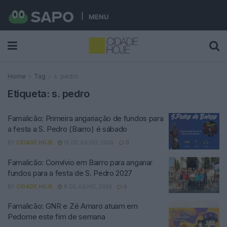
MENU
Home
Tag
s. pedro
Etiqueta:
s. pedro
Famalicão: Primeira angariação de fundos para
a festa a S. Pedro (Bairro) é sábado
BY
CIDADE HOJE
16 DE JULHO, 2026
0
Famalicão: Convívio em Bairro para angariar
fundos para a festa de S. Pedro 2027
BY
CIDADE HOJE
8 DE JULHO, 2026
0
Famalicão: GNR e Zé Amaro atuam em
Pedome este fim de semana