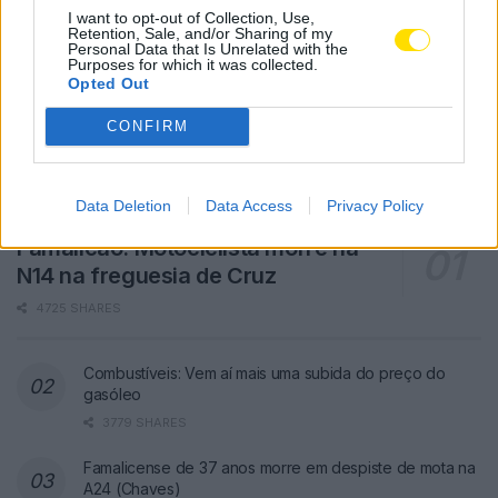
I want to opt-out of Collection, Use,
Retention, Sale, and/or Sharing of my
Personal Data that Is Unrelated with the
Purposes for which it was collected.
Opted Out
CONFIRM
Data Deletion
Data Access
Privacy Policy
Famalicão: Motociclista morre na
N14 na freguesia de Cruz
4725 SHARES
Combustíveis: Vem aí mais uma subida do preço do
gasóleo
3779 SHARES
Famalicense de 37 anos morre em despiste de mota na
A24 (Chaves)