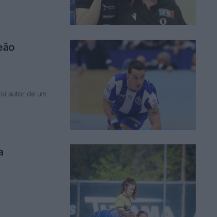
eão
foi autor de um
a