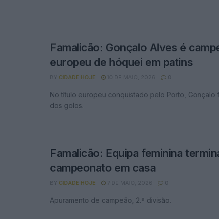
Famalicão: Gonçalo Alves é camp
europeu de hóquei em patins
BY
CIDADE HOJE
10 DE MAIO, 2026
0
No título europeu conquistado pelo Porto, Gonçalo 
dos golos.
Famalicão: Equipa feminina termin
campeonato em casa
BY
CIDADE HOJE
7 DE MAIO, 2026
0
Apuramento de campeão, 2.ª divisão.