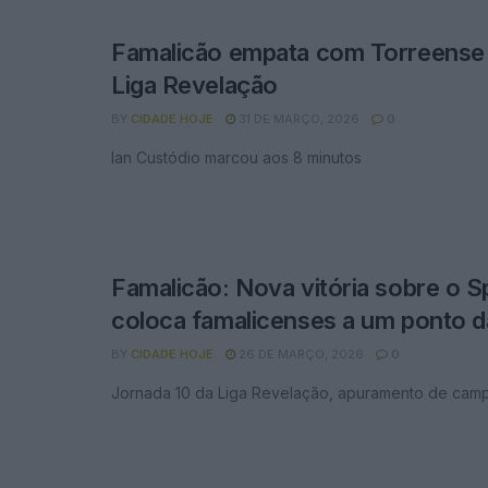
Famalicão empata com Torreense e
Liga Revelação
BY
CIDADE HOJE
31 DE MARÇO, 2026
0
Ian Custódio marcou aos 8 minutos
Famalicão: Nova vitória sobre o S
coloca famalicenses a um ponto d
BY
CIDADE HOJE
26 DE MARÇO, 2026
0
Jornada 10 da Liga Revelação, apuramento de cam