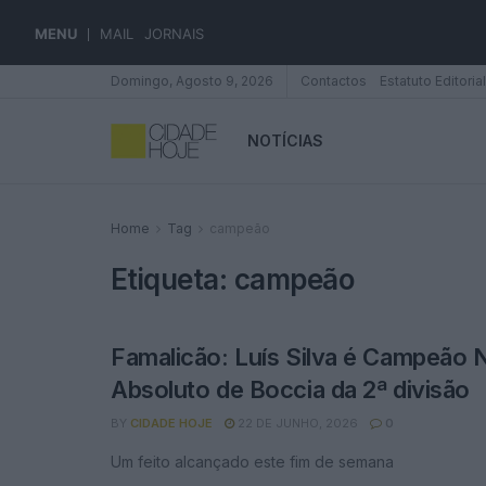
MENU
MAIL
JORNAIS
Domingo, Agosto 9, 2026
Contactos
Estatuto Editorial
NOTÍCIAS
Home
Tag
campeão
Etiqueta:
campeão
Famalicão: Luís Silva é Campeão 
Absoluto de Boccia da 2ª divisão
BY
CIDADE HOJE
22 DE JUNHO, 2026
0
Um feito alcançado este fim de semana