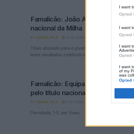
I want t
Opted 
Famalicão: João Azevedo é camp
nacional da Milha
I want t
Opted 
BY
CIDADE HOJE
18 DE ABRIL, 2026
0
I want 
Título absoluto para o jovem atleta da EARO, equip
Advertis
bons resultados coletivos na prova nacional.
Opted 
I want t
of my P
was col
Opted 
Famalicão: Equipa sub-23 atrasa-s
pelo título nacional
BY
CIDADE HOJE
8 DE ABRIL, 2026
0
Derrotada, 1-0, em Viseu.