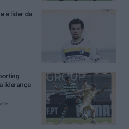
 é líder da
porting
a liderança
peão