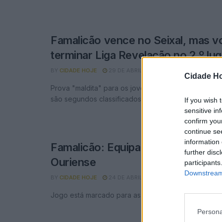
Famalicão vence no Seixal, mas vo
terminar Liga Revelação no 2.º lug
BY
CIDADE HOJE
29 DE ABRIL, 2026
0
Cidade Ho
Prova "maldita" para os jovens famalicenses; é a te
são segundos classificados.
If you wish 
sensitive in
confirm you
continue se
information 
Famalicão: Equipa feminina receb
further disc
Ouriense
participants
Downstream 
BY
CIDADE HOJE
24 DE ABRIL, 2026
0
Jogo está marcado para as 16 horas e disputa-se n
Persona