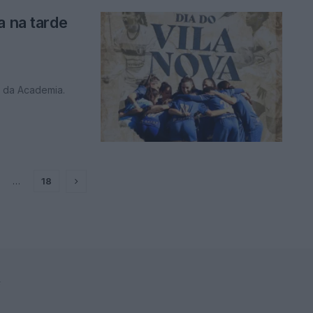
a na tarde
1 da Academia.
…
18
F