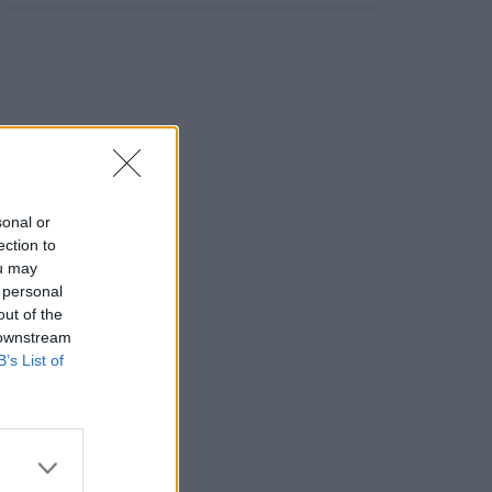
sonal or
ection to
ou may
 personal
out of the
 downstream
B’s List of