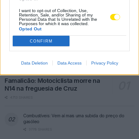
I want to opt-out of Collection, Use,
Retention, Sale, and/or Sharing of my
Personal Data that Is Unrelated with the
Purposes for which it was collected.
Opted Out
CONFIRM
Data Deletion
Data Access
Privacy Policy
Famalicão: Motociclista morre na
N14 na freguesia de Cruz
4713 SHARES
Combustíveis: Vem aí mais uma subida do preço do
gasóleo
3778 SHARES