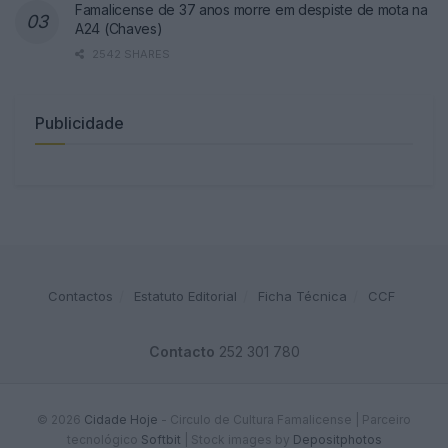
Famalicense de 37 anos morre em despiste de mota na
A24 (Chaves)
2542 SHARES
Publicidade
Contactos
Estatuto Editorial
Ficha Técnica
CCF
Contacto
252 301 780
© 2026
Cidade Hoje
- Circulo de Cultura Famalicense | Parceiro
tecnológico
Softbit
|
Stock images by
Depositphotos