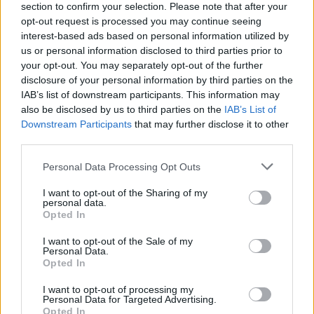
section to confirm your selection. Please note that after your
BY
CIDADE HOJE
21 DE MAIO, 2025
0
opt-out request is processed you may continue seeing
Famalicão: Jornada de azar no nacional de
interest-based ads based on personal information utilized by
todo-o-terreno
us or personal information disclosed to third parties prior to
your opt-out. You may separately opt-out of the further
BY
CIDADE HOJE
25 DE MARÇO, 2025
0
disclosure of your personal information by third parties on the
Famalicão: Edgar e Avelino Reis destacam-se
IAB’s list of downstream participants. This information may
da “armada famalicense” na Baja de
also be disclosed by us to third parties on the
IAB’s List of
Portalegre
Downstream Participants
that may further disclose it to other
third parties.
BY
CIDADE HOJE
21 DE OUTUBRO, 2024
0
Personal Data Processing Opt Outs
1
2
3
I want to opt-out of the Sharing of my
personal data.
Opted In
Notícias Populares
I want to opt-out of the Sale of my
Personal Data.
Opted In
I want to opt-out of processing my
Personal Data for Targeted Advertising.
Opted In