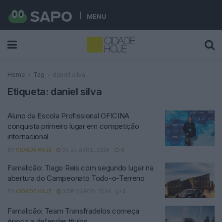
MENU
Home
Tag
daniel silva
Etiqueta:
daniel silva
Aluno da Escola Profissional OFICINA
conquista primeiro lugar em competição
internacional
BY
CIDADE HOJE
30 DE ABRIL, 2026
0
Famalicão: Tiago Reis com segundo lugar na
abertura do Campeonato Todo-o-Terreno
BY
CIDADE HOJE
3 DE MARÇO, 2026
0
Famalicão: Team Transfradelos começa
época a defender títulos