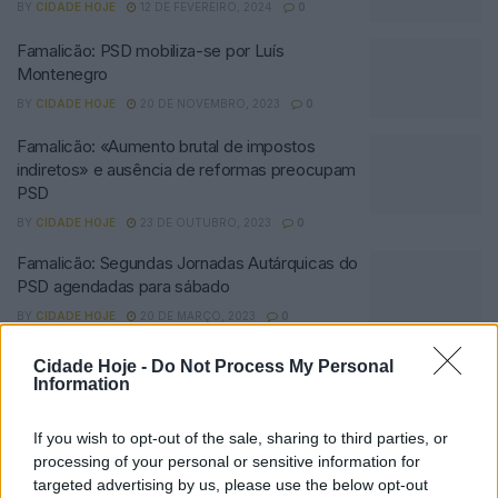
BY
CIDADE HOJE
12 DE FEVEREIRO, 2024
0
Famalicão: PSD mobiliza-se por Luís
Montenegro
BY
CIDADE HOJE
20 DE NOVEMBRO, 2023
0
Famalicão: «Aumento brutal de impostos
indiretos» e ausência de reformas preocupam
PSD
BY
CIDADE HOJE
23 DE OUTUBRO, 2023
0
Famalicão: Segundas Jornadas Autárquicas do
PSD agendadas para sábado
BY
CIDADE HOJE
20 DE MARÇO, 2023
0
Famalicão: PSD junta-se em festa e elogia os
Cidade Hoje -
Do Not Process My Personal
seus autarcas
Information
BY
CIDADE HOJE
19 DE SETEMBRO, 2022
0
If you wish to opt-out of the sale, sharing to third parties, or
PSD de Famalicão assume derrota nas
processing of your personal or sensitive information for
legislativas, mas reafirma empenho em
targeted advertising by us, please use the below opt-out