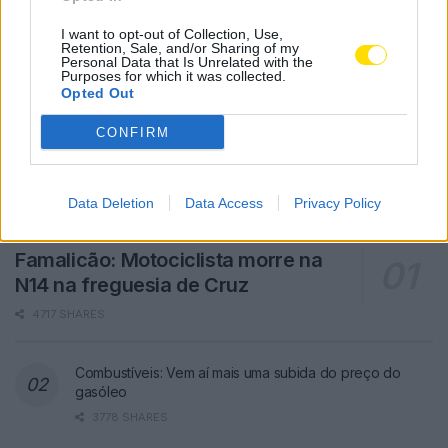
I want to opt-out of Collection, Use,
Retention, Sale, and/or Sharing of my
Personal Data that Is Unrelated with the
Purposes for which it was collected.
Opted Out
CONFIRM
Data Deletion
Data Access
Privacy Policy
Famalicão: Motociclista morre na
N14 na freguesia de Cruz
4717 SHARES
Combustíveis: Vem aí mais uma subida do preço do
gasóleo
3778 SHARES