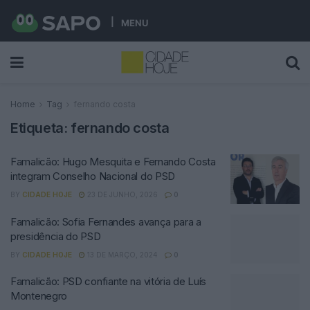
MENU
Home
Tag
fernando costa
Etiqueta:
fernando costa
Famalicão: Hugo Mesquita e Fernando Costa
integram Conselho Nacional do PSD
BY
CIDADE HOJE
23 DE JUNHO, 2026
0
Famalicão: Sofia Fernandes avança para a
presidência do PSD
BY
CIDADE HOJE
13 DE MARÇO, 2024
0
Famalicão: PSD confiante na vitória de Luís
Montenegro