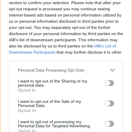
fortalecer o partido no concelho
section to confirm your selection. Please note that after your
opt-out request is processed you may continue seeing
BY
CIDADE HOJE
21 DE FEVEREIRO, 2022
0
interest-based ads based on personal information utilized by
Famalicão: Fernando Costa é Conselheiro
us or personal information disclosed to third parties prior to
Nacional do PSD
your opt-out. You may separately opt-out of the further
disclosure of your personal information by third parties on the
BY
CIDADE HOJE
20 DE DEZEMBRO, 2021
0
IAB’s list of downstream participants. This information may
Coligação “Mais Ação, Mais Famalicão”
also be disclosed by us to third parties on the
IAB’s List of
assumiu destinos do concelho há 20 anos
Downstream Participants
that may further disclose it to other
third parties.
BY
CIDADE HOJE
16 DE DEZEMBRO, 2021
0
Personal Data Processing Opt Outs
1
2
I want to opt-out of the Sharing of my
personal data.
Opted In
Notícias Populares
I want to opt-out of the Sale of my
Personal Data.
Opted In
I want to opt-out of processing my
Personal Data for Targeted Advertising.
Opted In