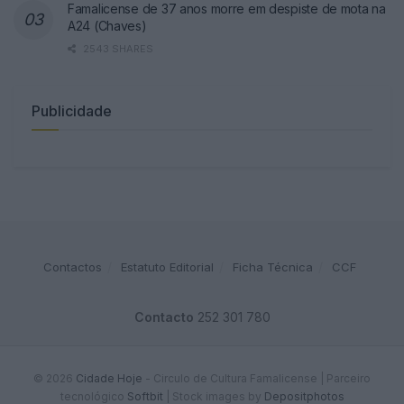
Famalicense de 37 anos morre em despiste de mota na
A24 (Chaves)
2543 SHARES
Publicidade
Contactos
Estatuto Editorial
Ficha Técnica
CCF
Contacto
252 301 780
© 2026
Cidade Hoje
- Circulo de Cultura Famalicense | Parceiro
tecnológico
Softbit
|
Stock images by
Depositphotos