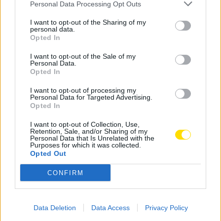
Personal Data Processing Opt Outs
BY
CIDADE HOJE
16 DE NOVEMBRO, 2022
0
I want to opt-out of the Sharing of my
FC Famalicão recebe o Dumiense na Taça de
personal data.
Portugal
Opted In
BY
CIDADE HOJE
18 DE OUTUBRO, 2022
0
I want to opt-out of the Sale of my
Personal Data.
Conheça os adversários do FC Famalicão na
Opted In
Taça da Liga
I want to opt-out of processing my
BY
CIDADE HOJE
23 DE SETEMBRO, 2022
0
Personal Data for Targeted Advertising.
Opted In
I want to opt-out of Collection, Use,
1
…
4
5
6
…
8
Retention, Sale, and/or Sharing of my
Personal Data that Is Unrelated with the
Purposes for which it was collected.
Opted Out
Notícias Populares
CONFIRM
Data Deletion
Data Access
Privacy Policy