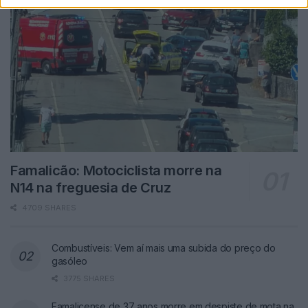
Famalicão: Motociclista morre na
N14 na freguesia de Cruz
4709 SHARES
Combustíveis: Vem aí mais uma subida do preço do
gasóleo
3775 SHARES
Famalicense de 37 anos morre em despiste de mota na