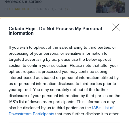
Remédios e sorteio
BY
CIDADE HOJE
15 DE MAIO, 2023
0
Famalicão: Sorteio dos prémios da festa em
honra de S. Vicente
Cidade Hoje -
Do Not Process My Personal
Information
BY
CIDADE HOJE
31 DE JANEIRO, 2023
0
Famalicão: Ninense recebe Santa Eulália na
If you wish to opt-out of the sale, sharing to third parties, or
Taça AF Braga
processing of your personal or sensitive information for
BY
targeted advertising by us, please use the below opt-out
CIDADE HOJE
29 DE DEZEMBRO, 2022
0
section to confirm your selection. Please note that after your
Famalicão: Associação entrega prendas a
opt-out request is processed you may continue seeing
filhos de Dadores de Sangue
interest-based ads based on personal information utilized by
us or personal information disclosed to third parties prior to
BY
CIDADE HOJE
19 DE DEZEMBRO, 2022
0
your opt-out. You may separately opt-out of the further
FC Famalicão recebe o Cadima na Taça de
disclosure of your personal information by third parties on the
Portugal
IAB’s list of downstream participants. This information may
also be disclosed by us to third parties on the
IAB’s List of
BY
CIDADE HOJE
23 DE NOVEMBRO, 2022
0
Downstream Participants
that may further disclose it to other
Famalicão: Taça Intermunicipal MKA está de
third parties.
regresso