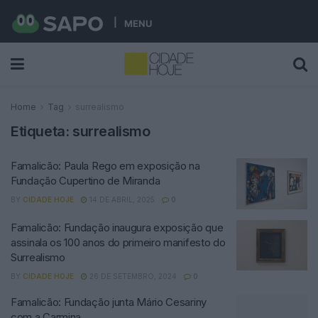
MENU
Home
Tag
surrealismo
Etiqueta:
surrealismo
Famalicão: Paula Rego em exposição na
Fundação Cupertino de Miranda
BY
CIDADE HOJE
14 DE ABRIL, 2025
0
Famalicão: Fundação inaugura exposição que
assinala os 100 anos do primeiro manifesto do
Surrealismo
BY
CIDADE HOJE
26 DE SETEMBRO, 2024
0
Famalicão: Fundação junta Mário Cesariny
com a Carmina