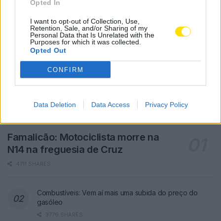
Opted In
I want to opt-out of Collection, Use,
Retention, Sale, and/or Sharing of my
Personal Data that Is Unrelated with the
Purposes for which it was collected.
Opted Out
CONFIRM
Data Deletion
Data Access
Privacy Policy
Famalicão: Motociclista morre na
N14 na freguesia de Cruz
4711 SHARES
Combustíveis: Vem aí mais uma subida do preço do
gasóleo
3776 SHARES