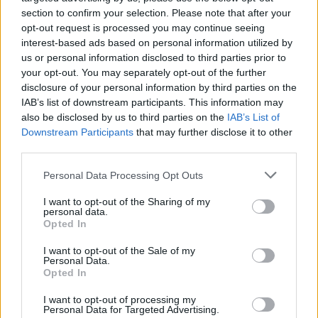
na Fundação
section to confirm your selection. Please note that after your
BY
CIDADE HOJE
12 DE OUTUBRO, 2022
0
opt-out request is processed you may continue seeing
interest-based ads based on personal information utilized by
Famalicão: “Obras Sobrepostas” do INAC,
us or personal information disclosed to third parties prior to
Fundação Cupertino de Miranda e APACDM
your opt-out. You may separately opt-out of the further
vence Programar em Rede
disclosure of your personal information by third parties on the
BY
CIDADE HOJE
15 DE DEZEMBRO, 2021
0
IAB’s list of downstream participants. This information may
also be disclosed by us to third parties on the
IAB’s List of
Famalicão: “A Inocência…” na Fundação
Downstream Participants
that may further disclose it to other
Cupertino de Miranda
third parties.
BY
CIDADE HOJE
21 DE OUTUBRO, 2021
0
Personal Data Processing Opt Outs
1
2
I want to opt-out of the Sharing of my
personal data.
Opted In
I want to opt-out of the Sale of my
Notícias Populares
Personal Data.
Opted In
I want to opt-out of processing my
Personal Data for Targeted Advertising.