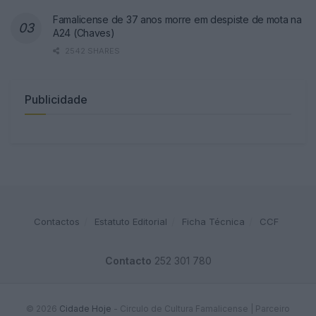
Famalicense de 37 anos morre em despiste de mota na
A24 (Chaves)
2542 SHARES
Publicidade
Contactos
Estatuto Editorial
Ficha Técnica
CCF
Contacto
252 301 780
© 2026
Cidade Hoje
- Circulo de Cultura Famalicense | Parceiro