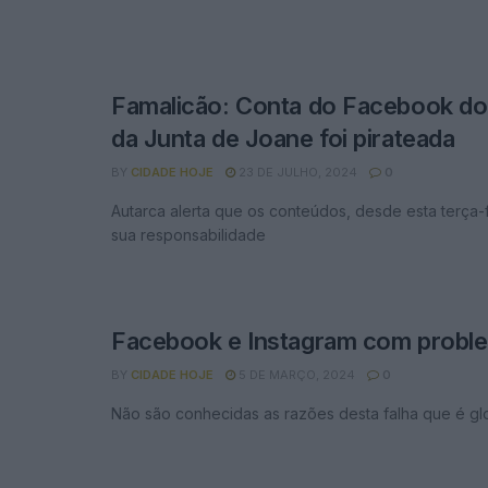
Famalicão: Conta do Facebook do
da Junta de Joane foi pirateada
BY
CIDADE HOJE
23 DE JULHO, 2024
0
Autarca alerta que os conteúdos, desde esta terça-
sua responsabilidade
Facebook e Instagram com probl
BY
CIDADE HOJE
5 DE MARÇO, 2024
0
Não são conhecidas as razões desta falha que é gl