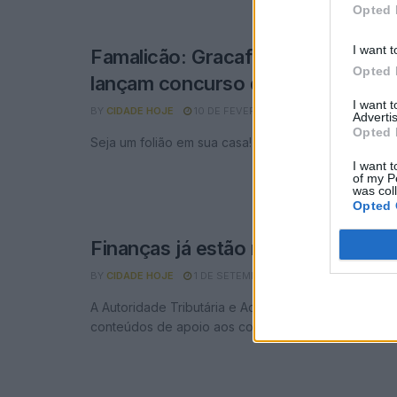
Opted 
I want t
Famalicão: Gracafe e Junta de P
Opted 
lançam concurso de Carnaval
I want 
BY
CIDADE HOJE
10 DE FEVEREIRO, 2021
0
Advertis
Opted 
Seja um folião em sua casa!
I want t
of my P
was col
Opted 
Finanças já estão no facebook
BY
CIDADE HOJE
1 DE SETEMBRO, 2020
0
A Autoridade Tributária e Aduaneira aposta na publ
conteúdos de apoio aos contribuintes