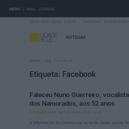
MENU
MAIL
JORNAIS
Sexta-feira, Agosto 7, 2026
Contactos
Estatuto Editor
NOTÍCIAS
Home
Tag
Facebook
Etiqueta:
Facebook
Faleceu Nuno Guerreiro, vocalista
dos Namorados, aos 52 anos
BY
CIDADE HOJE
17 DE ABRIL, 2025
0
A informação foi conhecida na tarde desta quinta-fe