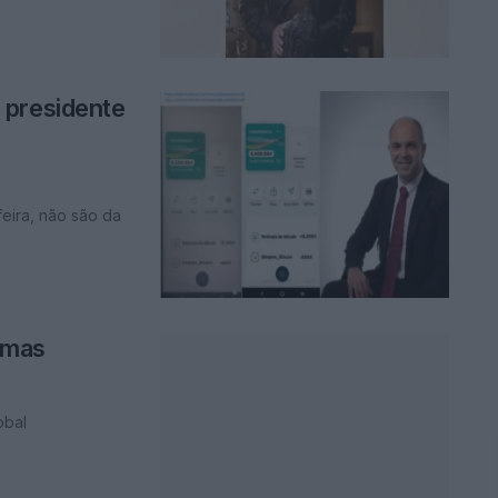
 presidente
feira, não são da
emas
obal