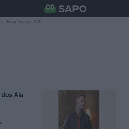
ial
Ficha Técnica
CCF
 dos Ala
ira