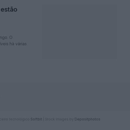
 estão
ingo. O
veis hà várias
F
rceiro tecnológico
Softbit
|
Stock images by
Depositphotos