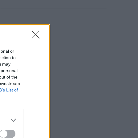
sonal or
ection to
ou may
 personal
out of the
 downstream
B’s List of