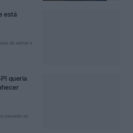
e está
azes de alertar o
PI queria
onhecer
ano passado ao