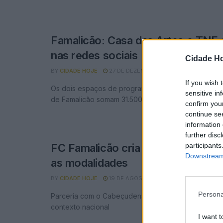
Famalicão: Casa das Artes e TNF
nas redes sociais
Cidade Ho
BY
CIDADE HOJE
27 DE DEZEMBRO, 2022
0
If you wish 
Os dois espaços de programação artística do Munic
sensitive in
de Famalicão somam 31.500 seguidores
confirm you
continue se
information 
further disc
participants
FC Famalicão cria página de Face
Downstream 
as modalidades
BY
CIDADE HOJE
19 DE AGOSTO, 2021
0
Persona
Parceria com o Cabeçudense é para afirmar o futsa
contexto nacional
I want t