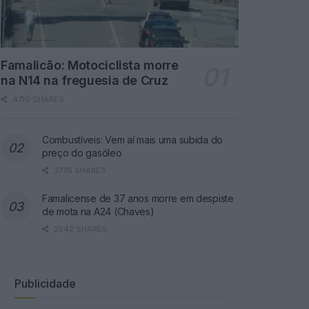
Famalicão: Motociclista morre
na N14 na freguesia de Cruz
4710 SHARES
Combustíveis: Vem aí mais uma subida do
preço do gasóleo
3776 SHARES
Famalicense de 37 anos morre em despiste
de mota na A24 (Chaves)
2542 SHARES
Publicidade