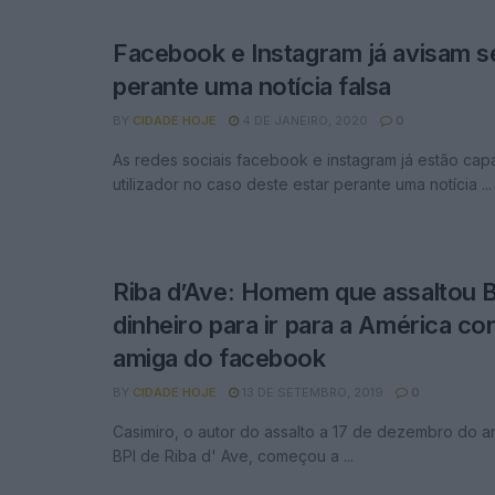
Facebook e Instagram já avisam s
perante uma notícia falsa
BY
CIDADE HOJE
4 DE JANEIRO, 2020
0
As redes sociais facebook e instagram já estão cap
utilizador no caso deste estar perante uma notícia ...
Riba d’Ave: Homem que assaltou B
dinheiro para ir para a América c
amiga do facebook
BY
CIDADE HOJE
13 DE SETEMBRO, 2019
0
Casimiro, o autor do assalto a 17 de dezembro do 
BPI de Riba d' Ave, começou a ...