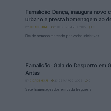
Famalicão Dança, inaugura novo 
urbano e presta homenagem ao d
BY
CIDADE HOJE
11 DE NOVEMBRO, 2022
0
Fim de semana marcado por várias iniciativas
Famalicão: Gala do Desporto em G
Antas
BY
CIDADE HOJE
23 DE MARÇO, 2022
0
Sete homenageados em cada freguesia