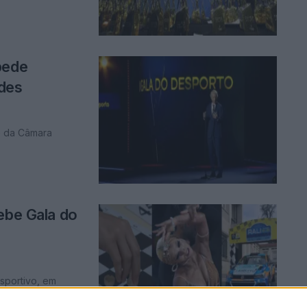
pede
ades
e da Câmara
ebe Gala do
esportivo, em