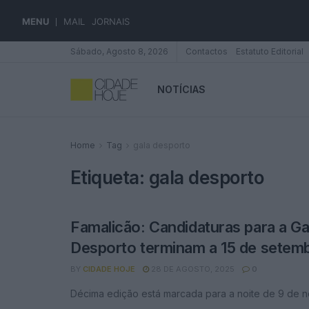
MENU
MAIL
JORNAIS
Sábado, Agosto 8, 2026
Contactos
Estatuto Editorial
NOTÍCIAS
Home
Tag
gala desporto
Etiqueta:
gala desporto
Famalicão: Candidaturas para a Ga
Desporto terminam a 15 de setem
BY
CIDADE HOJE
28 DE AGOSTO, 2025
0
Décima edição está marcada para a noite de 9 de 