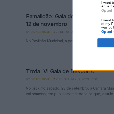
I want 
Advertis
Opted 
Famalicão: Gala do Desporto na no
I want t
12 de novembro
of my P
was col
Opted 
BY
CIDADE HOJE
25 DE OUTUBRO, 2023
0
No Pavilhão Municipal, a partir das 21 horas
Trofa: VI Gala de Desporto
BY
CIDADE HOJE
21 DE SETEMBRO, 2023
0
No próximo sábado, 23 de setembro, a Câmara Muni
vai homenagear publicamente todos os que, a título in