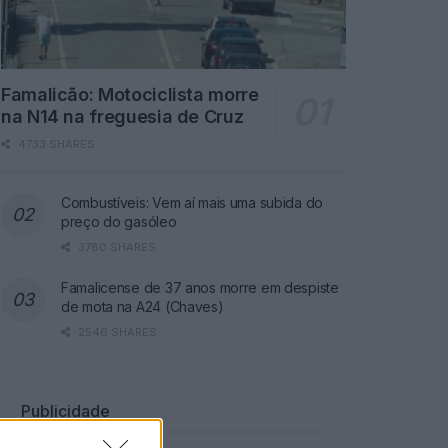
Famalicão: Motociclista morre
na N14 na freguesia de Cruz
4733 SHARES
Combustíveis: Vem aí mais uma subida do
preço do gasóleo
3780 SHARES
Famalicense de 37 anos morre em despiste
de mota na A24 (Chaves)
2546 SHARES
Publicidade