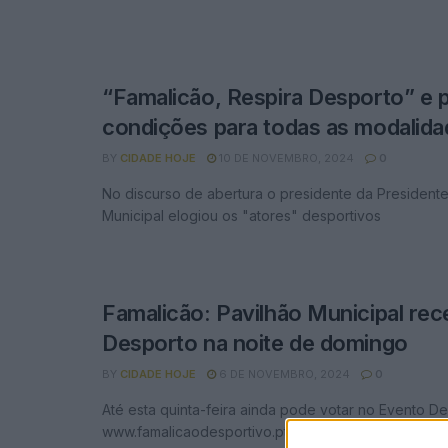
“Famalicão, Respira Desporto” e 
condições para todas as modalid
BY
CIDADE HOJE
10 DE NOVEMBRO, 2024
0
No discurso de abertura o presidente da President
Municipal elogiou os "atores" desportivos
Famalicão: Pavilhão Municipal rec
Desporto na noite de domingo
BY
CIDADE HOJE
6 DE NOVEMBRO, 2024
0
Até esta quinta-feira ainda pode votar no Evento D
www.famalicaodesportivo.pt