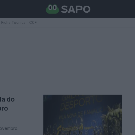
Ficha Técnica
CCF
la do
bro
novembro.