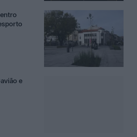
centro
esporto
avião e