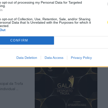
to opt-out of processing my Personal Data for Targeted
ing.
In
ite do dia
o opt-out of Collection, Use, Retention, Sale, and/or Sharing
ersonal Data that Is Unrelated with the Purposes for which it
lected.
Out
CONFIRM
Data Deletion
Data Access
Privacy Policy
cipal da Trofa
dividual ...