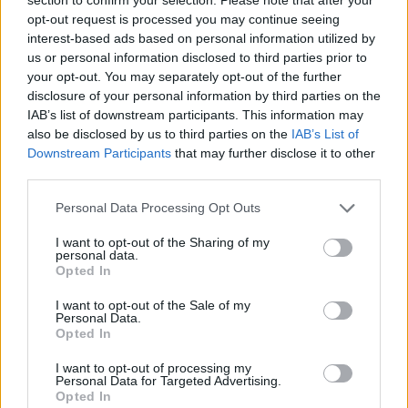
BY
CIDADE HOJE
5 DE JANEIRO, 2024
0
opt-out request is processed you may continue seeing
interest-based ads based on personal information utilized by
Famalicão: Adriano Niz é tricampeão europeu
us or personal information disclosed to third parties prior to
BY
CIDADE HOJE
24 DE NOVEMBRO, 2023
0
your opt-out. You may separately opt-out of the further
disclosure of your personal information by third parties on the
IAB’s list of downstream participants. This information may
Famalicão: Bicampeão europeu de natação
also be disclosed by us to third parties on the
IAB’s List of
está «muito feliz»
Downstream Participants
that may further disclose it to other
BY
CIDADE HOJE
23 DE NOVEMBRO, 2023
0
third parties.
Personal Data Processing Opt Outs
1
2
3
I want to opt-out of the Sharing of my
personal data.
Opted In
Notícias Populares
I want to opt-out of the Sale of my
Personal Data.
Opted In
I want to opt-out of processing my
Personal Data for Targeted Advertising.
Opted In