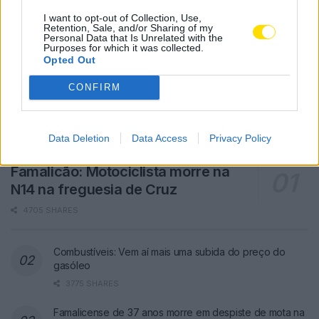
I want to opt-out of Collection, Use,
Retention, Sale, and/or Sharing of my
Personal Data that Is Unrelated with the
Purposes for which it was collected.
Opted Out
CONFIRM
Data Deletion
Data Access
Privacy Policy
Famalicão: Motociclista morre na
N14 na freguesia de Cruz
4705 SHARES
Combustíveis: Vem aí mais uma subida do preço do
gasóleo
3775 SHARES
Famalicense de 37 anos morre em despiste de mota na