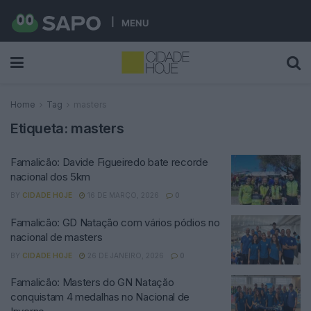
MENU
Home
Tag
masters
Etiqueta:
masters
Famalicão: Davide Figueiredo bate recorde
nacional dos 5km
BY
CIDADE HOJE
16 DE MARÇO, 2026
0
Famalicão: GD Natação com vários pódios no
nacional de masters
BY
CIDADE HOJE
26 DE JANEIRO, 2026
0
Famalicão: Masters do GN Natação
conquistam 4 medalhas no Nacional de