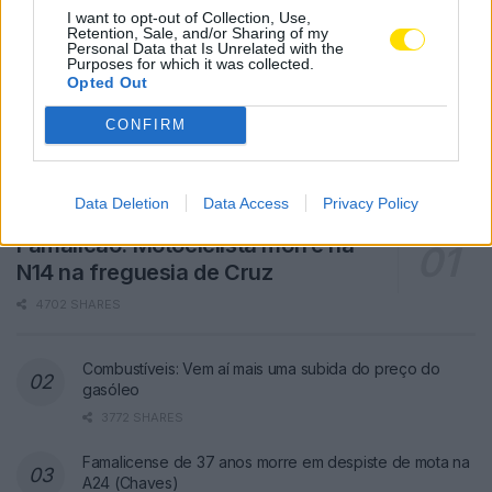
I want to opt-out of Collection, Use,
Retention, Sale, and/or Sharing of my
Personal Data that Is Unrelated with the
Purposes for which it was collected.
Opted Out
CONFIRM
Data Deletion
Data Access
Privacy Policy
Famalicão: Motociclista morre na
N14 na freguesia de Cruz
4702 SHARES
Combustíveis: Vem aí mais uma subida do preço do
gasóleo
3772 SHARES
Famalicense de 37 anos morre em despiste de mota na
A24 (Chaves)