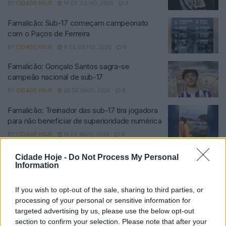
BY
CIDADE HOJE
14 DE JULHO, 2026
0
Famalicão: Sub-17 começam campeonato
com o Paços de Ferreira
BY
CIDADE HOJE
8 DE JULHO, 2026
0
Famalicão: Gonçalo Santos sagra-se
campeão nacional de sub-17
BY
CIDADE HOJE
26 DE MAIO, 2026
0
Famalicão: Treinador das sub-17 tira jogadora
para não beneficiar de superioridade numérica
BY
CIDADE HOJE
19 DE MAIO, 2026
0
Famalicão: Sub-16 e sub-15 voltam a vencer e
Cidade Hoje -
Do Not Process My Personal
brilham na formação do FC Famalicão
Information
BY
CIDADE HOJE
11 DE MAIO, 2026
0
If you wish to opt-out of the sale, sharing to third parties, or
Famalicão: Formação do FC Famalicão soma
processing of your personal or sensitive information for
fim de semana sem derrotas
targeted advertising by us, please use the below opt-out
section to confirm your selection. Please note that after your
BY
CIDADE HOJE
4 DE MAIO, 2026
0