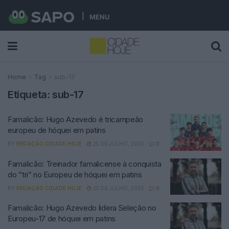
MENU
Home
Tag
sub-17
Etiqueta:
sub-17
Famalicão: Hugo Azevedo é tricampeão
europeu de hóquei em patins
BY
REDAÇÃO CIDADE HOJE
25 DE JULHO, 2026
0
Famalicão: Treinador famalicense à conquista
do “tri” no Europeu de hóquei em patins
BY
REDAÇÃO CIDADE HOJE
25 DE JULHO, 2026
0
Famalicão: Hugo Azevedo lidera Seleção no
Europeu-17 de hóquei em patins