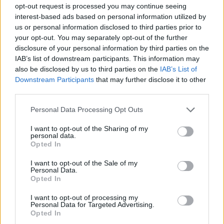
opt-out request is processed you may continue seeing
Famalicão: Formação tem dois jogos com o
interest-based ads based on personal information utilized by
FC Porto
us or personal information disclosed to third parties prior to
your opt-out. You may separately opt-out of the further
BY
CIDADE HOJE
6 DE MARÇO, 2026
0
disclosure of your personal information by third parties on the
Famalicão: Duas vitórias, um empate e uma
IAB’s list of downstream participants. This information may
derrota
also be disclosed by us to third parties on the
IAB’s List of
Downstream Participants
that may further disclose it to other
BY
CIDADE HOJE
23 DE FEVEREIRO, 2026
0
third parties.
Personal Data Processing Opt Outs
1
2
…
8
I want to opt-out of the Sharing of my
personal data.
Opted In
Notícias Populares
I want to opt-out of the Sale of my
Personal Data.
Opted In
I want to opt-out of processing my
Personal Data for Targeted Advertising.
Opted In