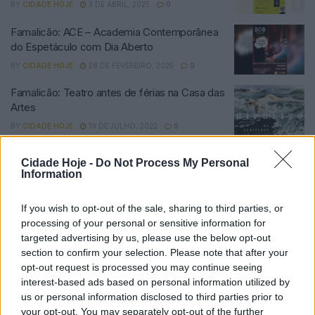
BY
CIDADE HOJE
3 DE ABRIL, 2025
0
Famalicão: ACE – Academia Contemporânea
do Espetáculo com Dia Aberto
BY
CIDADE HOJE
28 DE FEVEREIRO, 2025
0
Famalicão: Teatro antes de férias na Casa das
Artes
BY
CIDADE HOJE
19 DE JULHO, 2022
0
Famalicão: Espetáculo Punk Rock vai ter lugar
Cidade Hoje -
Do Not Process My Personal
no Centro de Criação das Lameiras
Information
BY
CIDADE HOJE
1 DE FEVEREIRO, 2022
0
If you wish to opt-out of the sale, sharing to third parties, or
Famalicão: “Sétimo Céu” em Riba de Ave
processing of your personal or sensitive information for
BY
CIDADE HOJE
8 DE OUTUBRO, 2021
0
targeted advertising by us, please use the below opt-out
section to confirm your selection. Please note that after your
opt-out request is processed you may continue seeing
Famalicão: Escola de Artes tem cursos
interest-based ads based on personal information utilized by
profissionais artísticos
us or personal information disclosed to third parties prior to
BY
CIDADE HOJE
20 DE JANEIRO, 2021
0
your opt-out. You may separately opt-out of the further