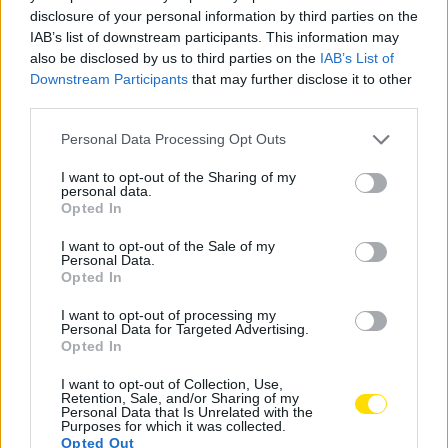
disclosure of your personal information by third parties on the
Selo de qualidade para Escola de Artes de
IAB’s list of downstream participants. This information may
Famalicão
also be disclosed by us to third parties on the
IAB’s List of
Downstream Participants
that may further disclose it to other
BY
CIDADE HOJE
2 DE NOVEMBRO, 2020
0
third parties.
Personal Data Processing Opt Outs
Notícias Populares
I want to opt-out of the Sharing of my
personal data.
Opted In
I want to opt-out of the Sale of my
Personal Data.
Opted In
I want to opt-out of processing my
Personal Data for Targeted Advertising.
Opted In
I want to opt-out of Collection, Use,
Retention, Sale, and/or Sharing of my
Personal Data that Is Unrelated with the
Purposes for which it was collected.
Opted Out