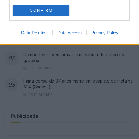
CONFIRM
Famalicão: Motociclista morre na
N14 na freguesia de Cruz
Data Deletion
Data Access
Privacy Policy
4709 SHARES
Combustíveis: Vem aí mais uma subida do preço do
gasóleo
3775 SHARES
Famalicense de 37 anos morre em despiste de mota na
A24 (Chaves)
2542 SHARES
Publicidade