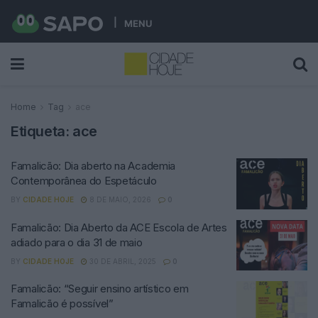
MENU
Home
Tag
ace
Etiqueta:
ace
Famalicão: Dia aberto na Academia
Contemporânea do Espetáculo
BY
CIDADE HOJE
8 DE MAIO, 2026
0
Famalicão: Dia Aberto da ACE Escola de Artes
adiado para o dia 31 de maio
BY
CIDADE HOJE
30 DE ABRIL, 2025
0
Famalicão: “Seguir ensino artístico em
Famalicão é possível”