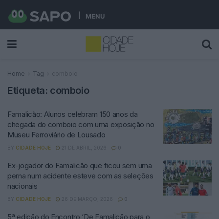
MENU
Home
Tag
comboio
Etiqueta:
comboio
Famalicão: Alunos celebram 150 anos da
chegada do comboio com uma exposição no
Museu Ferroviário de Lousado
BY
CIDADE HOJE
21 DE ABRIL, 2026
0
Ex-jogador do Famalicão que ficou sem uma
perna num acidente esteve com as seleções
nacionais
BY
CIDADE HOJE
26 DE MARÇO, 2026
0
5ª edição do Encontro ‘De Famalicão para o