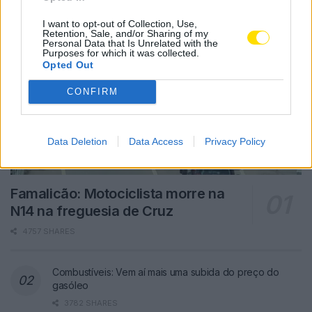
I want to opt-out of Collection, Use,
Retention, Sale, and/or Sharing of my
Personal Data that Is Unrelated with the
Purposes for which it was collected.
Opted Out
CONFIRM
Data Deletion
Data Access
Privacy Policy
Famalicão: Motociclista morre na
N14 na freguesia de Cruz
4757 SHARES
Combustíveis: Vem aí mais uma subida do preço do
gasóleo
3782 SHARES