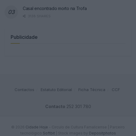
Casal encontrado morto na Trofa
3138 SHARES
Publicidade
Contactos
Estatuto Editorial
Ficha Técnica
CCF
Contacto
252 301 780
© 2026
Cidade Hoje
- Circulo de Cultura Famalicense | Parceiro
tecnológico
Softbit
|
Stock images by
Depositphotos