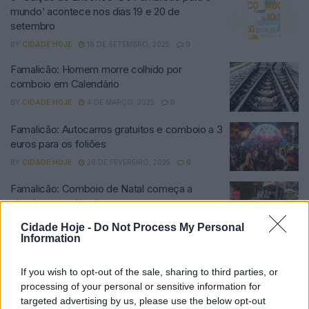
mundo’ acontece nos dias 19 e 20 de
setembro
BY
CIDADE HOJE
16 DE SETEMBRO, 2025
0
Famalicão: Homem morre colhido por
comboio em Calendário
BY
CIDADE HOJE
4 DE MARÇO, 2025
0
Famalicão: Autocarros gratuitos e comboio a 3
euros para os foliões
BY
CIDADE HOJE
26 DE FEVEREIRO, 2025
0
Famalicão: Comboio de Natal começa a
circular este sábado
BY
CIDADE HOJE
29 DE NOVEMBRO, 2024
0
Cidade Hoje -
Do Not Process My Personal
Information
Natal de Famalicão: Carrossel e comboio de
Natal gratuitos para as escolas
If you wish to opt-out of the sale, sharing to third parties, or
BY
CIDADE HOJE
23 DE NOVEMBRO, 2024
0
processing of your personal or sensitive information for
targeted advertising by us, please use the below opt-out
Famalicão: Natal iluminado com 3,7 milhões de