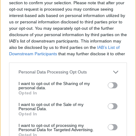
section to confirm your selection. Please note that after your
luzes LED
opt-out request is processed you may continue seeing
BY
CIDADE HOJE
13 DE NOVEMBRO, 2024
0
interest-based ads based on personal information utilized by
us or personal information disclosed to third parties prior to
Famalicão: Carrossel e comboio de Natal
your opt-out. You may separately opt-out of the further
gratuitos para crianças e idosos
disclosure of your personal information by third parties on the
BY
IAB’s list of downstream participants. This information may
CIDADE HOJE
5 DE NOVEMBRO, 2024
0
also be disclosed by us to third parties on the
IAB’s List of
Linha do Minho cortada devido a
Downstream Participants
that may further disclose it to other
atropelamento mortal
third parties.
BY
CIDADE HOJE
8 DE ABRIL, 2024
0
Personal Data Processing Opt Outs
I want to opt-out of the Sharing of my
1
2
3
personal data.
Opted In
I want to opt-out of the Sale of my
Notícias Populares
Personal Data.
Opted In
I want to opt-out of processing my
Personal Data for Targeted Advertising.
Opted In