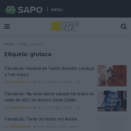
MENU
Home
Tag
grutaca
Etiqueta:
grutaca
Famalicão: Festival de Teatro Amador começa
a 1 de março
BY
CIDADE HOJE
19 DE FEVEREIRO, 2026
0
Famalicão: Na noite deste sábado há teatro na
sede da ADC de Arnoso Santa Eulália
BY
CIDADE HOJE
18 DE OUTUBRO, 2024
0
Famalicão: Tarde de teatro em Avidos
BY
CIDADE HOJE
15 DE MARÇO, 2024
0