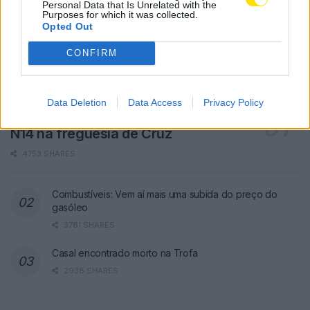
Personal Data that Is Unrelated with the
Purposes for which it was collected.
Opted Out
CONFIRM
Data Deletion
Data Access
Privacy Policy
Famalicão: Motociclista morre na
N14 na freguesia de Cruz
4753 SHARES
Combustíveis: Vem aí mais uma subida do preço do
gasóleo
3781 SHARES
Casal encontrado morto na Trofa
2938 SHARES