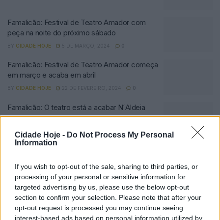
Famalicão: Festival de Teatro Amador com
peça na noite do próximo sábado
BY
CIDADE HOJE
5 DE MARÇO, 2024
0
Famalicão: Festival de Teatro Amador começa
em março e acaba em abril
BY
CIDADE HOJE
22 DE FEVEREIRO, 2024
0
Famalicão: O teatro está a acabar N´Aldeia
BY
CIDADE HOJE
15 DE DEZEMBRO, 2023
0
Cidade Hoje -
Do Not Process My Personal
Information
Famalicão: Este fim de semana há muito
teatro n´aldeia
If you wish to opt-out of the sale, sharing to third parties, or
BY
CIDADE HOJE
6 DE OUTUBRO, 2023
0
processing of your personal or sensitive information for
targeted advertising by us, please use the below opt-out
Famalicão: “Teatro N’Aldeia” começa a
section to confirm your selection. Please note that after your
percorrer o concelho no domingo
opt-out request is processed you may continue seeing
BY
CIDADE HOJE
27 DE SETEMBRO, 2023
0
interest-based ads based on personal information utilized by