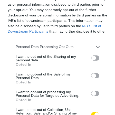
us or personal information disclosed to third parties prior to
Famalicão: Grutaca sobe ao palco no próximo
your opt-out. You may separately opt-out of the further
fim de semana
disclosure of your personal information by third parties on the
BY
CIDADE HOJE
26 DE SETEMBRO, 2023
0
IAB’s list of downstream participants. This information may
also be disclosed by us to third parties on the
IAB’s List of
Famalicão: Décima quinta edição do Festival
Downstream Participants
that may further disclose it to other
de Teatro Amador Terras de Camilo começa
third parties.
no final do mês
Personal Data Processing Opt Outs
BY
CIDADE HOJE
18 DE FEVEREIRO, 2022
0
I want to opt-out of the Sharing of my
personal data.
Notícias Populares
Opted In
I want to opt-out of the Sale of my
Personal Data.
Opted In
I want to opt-out of processing my
Personal Data for Targeted Advertising.
Opted In
I want to opt-out of Collection, Use,
Retention, Sale, and/or Sharing of my