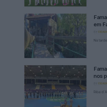
Famal
em F
BY
CIDAD
Na tard
Famal
nos p
BY
CIDAD
Riba d´A