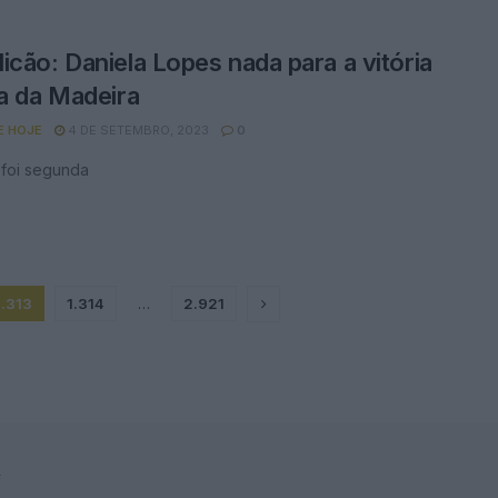
icão: Daniela Lopes nada para a vitória
ha da Madeira
E HOJE
4 DE SETEMBRO, 2023
0
 foi segunda
1.313
1.314
…
2.921
F