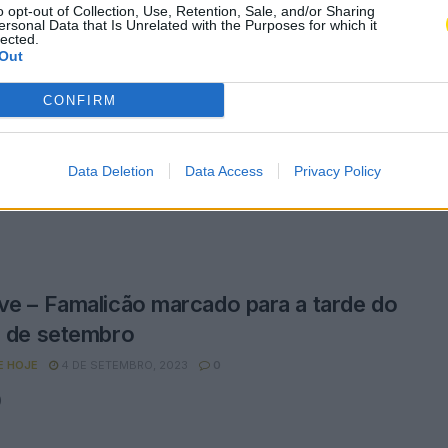
o opt-out of Collection, Use, Retention, Sale, and/or Sharing
ersonal Data that Is Unrelated with the Purposes for which it
lected.
Out
icão: Juniores surpreendidos pelo
CONFIRM
a
E HOJE
4 DE SETEMBRO, 2023
0
Data Deletion
Data Access
Privacy Policy
nses venceram, 1-0, campeões nacionais
ve – Famalicão marcado para a tarde do
6 de setembro
E HOJE
4 DE SETEMBRO, 2023
0
0