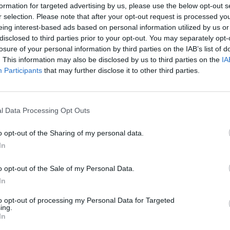
formation for targeted advertising by us, please use the below opt-out s
 a ser alvo de requalificação
r selection. Please note that after your opt-out request is processed y
eing interest-based ads based on personal information utilized by us or
disclosed to third parties prior to your opt-out. You may separately opt-
losure of your personal information by third parties on the IAB’s list of
licão: PAN quer bandeira LGBTQIAP+
. This information may also be disclosed by us to third parties on the
IA
Paços do Concelho
Participants
that may further disclose it to other third parties.
E HOJE
4 DE SETEMBRO, 2023
0
9 de setembro
l Data Processing Opt Outs
o opt-out of the Sharing of my personal data.
In
detidos com excesso de álcool
o opt-out of the Sale of my Personal Data.
In
E HOJE
4 DE SETEMBRO, 2023
0
licão, Braga, Guimarães e Barcelos
to opt-out of processing my Personal Data for Targeted
ing.
In