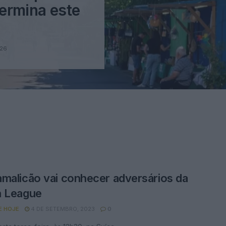
ermina este
026
malicão vai conhecer adversários da
h League
E HOJE
4 DE SETEMBRO, 2023
0