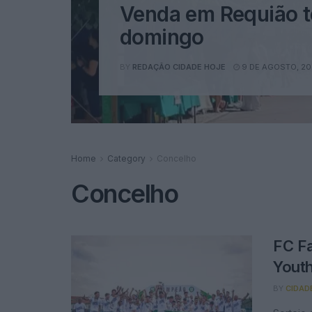
Venda em Requião t
domingo
BY
REDAÇÃO CIDADE HOJE
9 DE AGOSTO, 2
Home
Category
Concelho
Concelho
FC Fa
Yout
BY
CIDAD