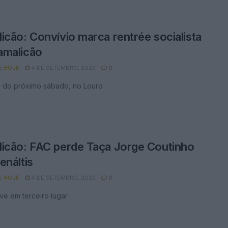
icão: Convívio marca rentrée socialista
amalicão
E HOJE
4 DE SETEMBRO, 2023
0
e do próximo sábado, no Louro
icão: FAC perde Taça Jorge Coutinho
enáltis
E HOJE
4 DE SETEMBRO, 2023
0
ve em terceiro lugar