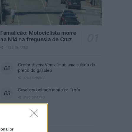
Famalicão: Motociclista morre
na N14 na freguesia de Cruz
4758 SHARES
Combustíveis: Vem aí mais uma subida do
preço do gasóleo
3783 SHARES
Casal encontrado morto na Trofa
3156 SHARES
Publicidade
sonal or