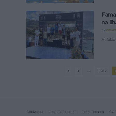
Famal
na Il
BY
CIDAD
Mafalda
1
…
1.312
Contactos
Estatuto Editorial
Ficha Técnica
CC