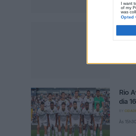
I want t
of my P
was col
Opted 
Famal
Brag
BY
CIDAD
Bracare
Rio A
dia 1
BY
CIDAD
Às 15h3