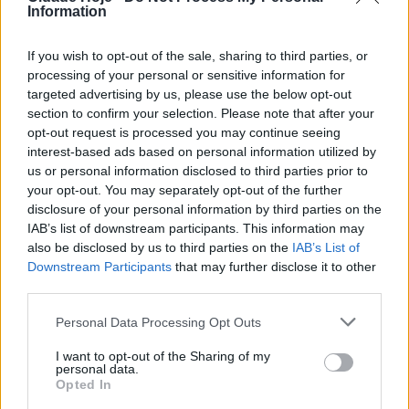
Information
Famalicão: Colheitas de sangue em Ruivães e
nos BV de Viatodos
If you wish to opt-out of the sale, sharing to third parties, or
BY
CIDADE HOJE
13 DE JANEIRO, 2026
0
processing of your personal or sensitive information for
targeted advertising by us, please use the below opt-out
Famalicão: Conselho de Administração e
section to confirm your selection. Please note that after your
forças segurança reunidos para prevenir
opt-out request is processed you may continue seeing
violência contra profissionais de saúde
interest-based ads based on personal information utilized by
BY
CIDADE HOJE
7 DE JANEIRO, 2026
0
us or personal information disclosed to third parties prior to
your opt-out. You may separately opt-out of the further
Famalicão: ULS do Médio Ave recebe 59
disclosure of your personal information by third parties on the
jovens médicos
IAB’s list of downstream participants. This information may
BY
CIDADE HOJE
5 DE JANEIRO, 2026
0
also be disclosed by us to third parties on the
IAB’s List of
Downstream Participants
that may further disclose it to other
Famalicão: Cuidar Maior realiza sessão sobre
third parties.
como reconhecer um cuidador informal
BY
CIDADE HOJE
29 DE DEZEMBRO, 2025
0
Personal Data Processing Opt Outs
Famalicão: Dádiva de sangue em S. Cosme do
I want to opt-out of the Sharing of my
Vale
personal data.
Opted In
BY
CIDADE HOJE
29 DE DEZEMBRO, 2025
0