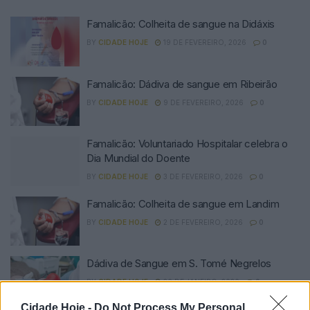
Famalicão: Colheita de sangue na Didáxis
BY
CIDADE HOJE
19 DE FEVEREIRO, 2026
0
Famalicão: Dádiva de sangue em Ribeirão
BY
CIDADE HOJE
9 DE FEVEREIRO, 2026
0
Famalicão: Voluntariado Hospitalar celebra o
Dia Mundial do Doente
BY
CIDADE HOJE
3 DE FEVEREIRO, 2026
0
Famalicão: Colheita de sangue em Landim
BY
CIDADE HOJE
2 DE FEVEREIRO, 2026
0
Dádiva de Sangue em S. Tomé Negrelos
BY
CIDADE HOJE
26 DE JANEIRO, 2026
0
Cidade Hoje -
Do Not Process My Personal