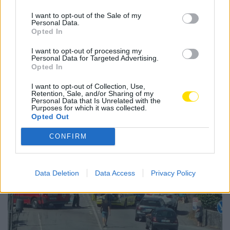
prisão
I want to opt-out of the Sale of my
BY
CIDADE HOJE
4 DE ABRIL, 2024
0
Personal Data.
Opted In
1
…
5
6
7
…
33
I want to opt-out of processing my
Personal Data for Targeted Advertising.
Opted In
I want to opt-out of Collection, Use,
Notícias Populares
Retention, Sale, and/or Sharing of my
Personal Data that Is Unrelated with the
Purposes for which it was collected.
Opted Out
CONFIRM
Data Deletion
Data Access
Privacy Policy