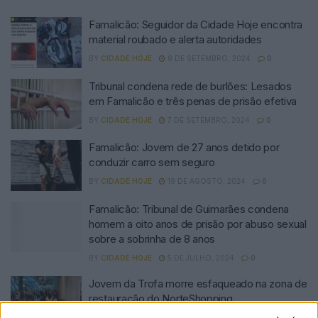
Famalicão: Seguidor da Cidade Hoje encontra
material roubado e alerta autoridades
BY
CIDADE HOJE
8 DE SETEMBRO, 2024
0
Tribunal condena rede de burlões: Lesados
em Famalicão e três penas de prisão efetiva
BY
CIDADE HOJE
7 DE SETEMBRO, 2024
0
Famalicão: Jovem de 27 anos detido por
conduzir carro sem seguro
BY
CIDADE HOJE
19 DE AGOSTO, 2024
0
Famalicão: Tribunal de Guimarães condena
homem a oito anos de prisão por abuso sexual
sobre a sobrinha de 8 anos
BY
CIDADE HOJE
5 DE JULHO, 2024
0
Jovem da Trofa morre esfaqueado na zona de
restauração do NorteShopping
BY
CIDADE HOJE
28 DE JUNHO, 2024
0