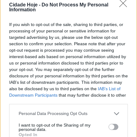
Cidade Hoje -
Do Not Process My Personal
Information
Famalicão: Tribunal liberta arguido por ter
dúvidas quanto ao autor da morte do
empresário do Matriz
If you wish to opt-out of the sale, sharing to third parties, or
processing of your personal or sensitive information for
BY
CIDADE HOJE
12 DE JUNHO, 2024
0
targeted advertising by us, please use the below opt-out
PJ deteve em Famalicão suspeito de
section to confirm your selection. Please note that after your
homicídio em Matosinhos
opt-out request is processed you may continue seeing
interest-based ads based on personal information utilized by
BY
CIDADE HOJE
4 DE JUNHO, 2024
0
us or personal information disclosed to third parties prior to
your opt-out. You may separately opt-out of the further
Famalicão: 5 detidos nos últimos dias
disclosure of your personal information by third parties on the
BY
CIDADE HOJE
27 DE MAIO, 2024
0
IAB’s list of downstream participants. This information may
also be disclosed by us to third parties on the
IAB’s List of
Downstream Participants
that may further disclose it to other
Famalicão: Operação policial em Calendário
third parties.
termina com 12 detidos, armas e droga
apreendidas
Personal Data Processing Opt Outs
BY
CIDADE HOJE
14 DE MAIO, 2024
0
I want to opt-out of the Sharing of my
Famalicão: Homem agride companheira
personal data.
Opted In
durante 20 anos e é condenado a 3 anos de