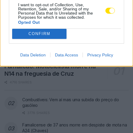
I want to opt-out of Collection, Use,
Retention, Sale, and/or Sharing of my
Personal Data that Is Unrelated with the
Purposes for which it was collected.
Opted Out
CONFIRM
Data Deletion
Data Access
Privacy Policy
Famalicão: Motociclista morre na
N14 na freguesia de Cruz
4716 SHARES
Combustíveis: Vem aí mais uma subida do preço do
gasóleo
3778 SHARES
Famalicense de 37 anos morre em despiste de mota na
A24 (Chaves)