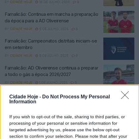
BY
CIDADE HOJE
18 DE JULHO, 2026
0
Famalicão: Continua em marcha a preparação
da época para a AD Oliveirense
BY
CIDADE HOJE
9 DE JULHO, 2026
0
Famalicão: Campeonatos distritais iniciam-se
em setembro
BY
CIDADE HOJE
8 DE JULHO, 2026
0
Famalicão: AD Oliveirense continua a preparar
a todo o gás a época 2026/2027
BY
CIDADE HOJE
1 DE JULHO, 2026
0
Famalicão: Reta final ainda de muitas decisões
Cidade Hoje -
Do Not Process My Personal
na AF Braga
Information
BY
CIDADE HOJE
30 DE ABRIL, 2026
0
If you wish to opt-out of the sale, sharing to third parties, or
Famalicão: GD Joane confirma Sérgio
processing of your personal or sensitive information for
Campos e revela restante equipa técnica
targeted advertising by us, please use the below opt-out
section to confirm your selection. Please note that after your
BY
CIDADE HOJE
17 DE ABRIL, 2026
0