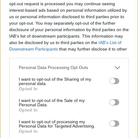
opt-out request is processed you may continue seeing
Famalicão: Mudança no banco do Joane e luta
interest-based ads based on personal information utilized by
pelos pontos em destaque na AF Braga
us or personal information disclosed to third parties prior to
your opt-out. You may separately opt-out of the further
BY
CIDADE HOJE
16 DE ABRIL, 2026
0
disclosure of your personal information by third parties on the
Famalicão: GD Joane vai para o terceiro
IAB’s list of downstream participants. This information may
treinador na presente época
also be disclosed by us to third parties on the
IAB’s List of
Downstream Participants
that may further disclose it to other
BY
CIDADE HOJE
15 DE ABRIL, 2026
0
third parties.
Personal Data Processing Opt Outs
1
2
…
27
I want to opt-out of the Sharing of my
personal data.
Opted In
Notícias Populares
I want to opt-out of the Sale of my
Personal Data.
Opted In
I want to opt-out of processing my
Personal Data for Targeted Advertising.
Opted In