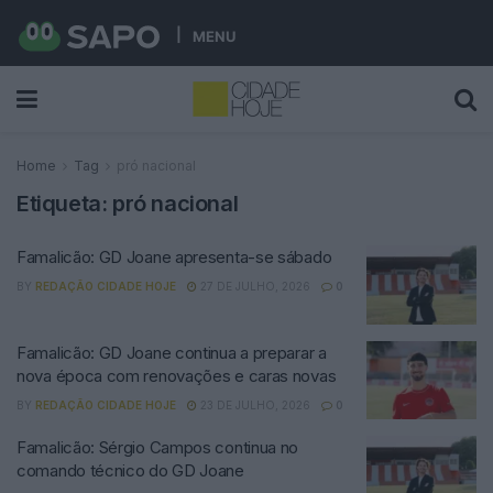
MENU
Home
Tag
pró nacional
Etiqueta:
pró nacional
Famalicão: GD Joane apresenta-se sábado
BY
REDAÇÃO CIDADE HOJE
27 DE JULHO, 2026
0
Famalicão: GD Joane continua a preparar a
nova época com renovações e caras novas
BY
REDAÇÃO CIDADE HOJE
23 DE JULHO, 2026
0
Famalicão: Sérgio Campos continua no
comando técnico do GD Joane